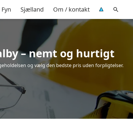
Fyn
Sjælland
Om / kontakt
alby – nemt og hurtigt
igeholdelsen og vælg den bedste pris uden forpligtelser.