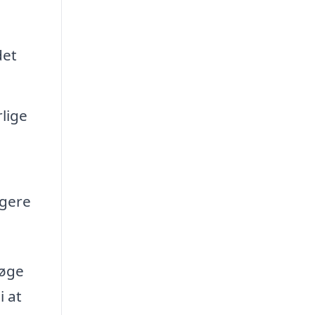
det
lige
igere
søge
i at