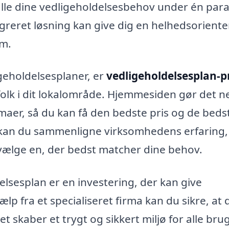
lle dine vedligeholdelsesbehov under én para
greret løsning kan give dig en helhedsoriente
om.
igeholdelsesplaner, er
vedligeholdelsesplan-p
folk i dit lokalområde. Hjemmesiden gør det 
irmaer, så du kan få den bedste pris og de beds
e kan du sammenligne virksomhedens erfaring,
t vælge en, der bedst matcher dine behov.
delsesplan er en investering, der kan give
lp fra et specialiseret firma kan du sikre, at 
et skaber et trygt og sikkert miljø for alle bru