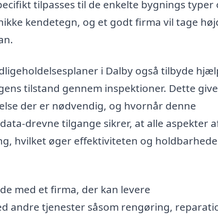
cifikt tilpasses til de enkelte bygnings typer
ikke kendetegn, og et godt firma vil tage høj
an.
dligeholdelsesplaner i Dalby også tilbyde hjælp
ens tilstand gennem inspektioner. Dette give
ldelse der er nødvendig, og hvornår denne
ata-drevne tilgange sikrer, at alle aspekter a
ng, hvilket øger effektiviteten og holdbarhede
de med et firma, der kan levere
ed andre tjenester såsom rengøring, reparati