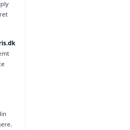
ply
ret
ris.dk
nemt
te
din
gere.