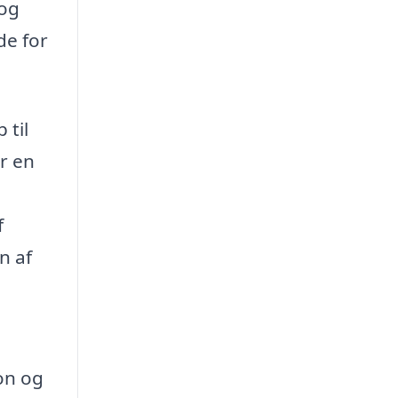
 og
de for
 til
r en
f
n af
on og