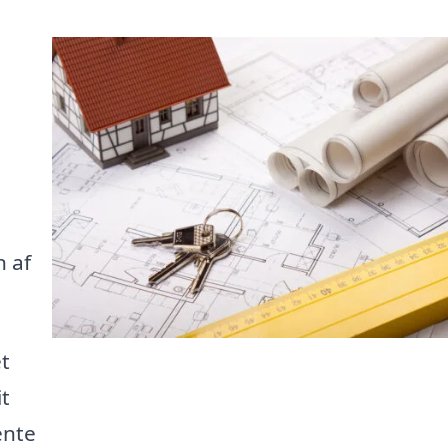
n af
et
it
ente