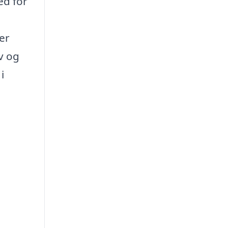
ed for
er
v og
i