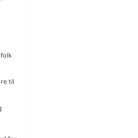
folk
e til
g