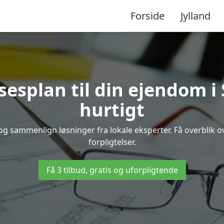
Forside
Jylland
sesplan til din ejendom 
hurtigt
 og sammenlign løsninger fra lokale eksperter. Få overblik
forpligtelser.
Få 3 tilbud, gratis og uforpligtende