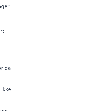
nger
r:
ør de
 ikke
iver