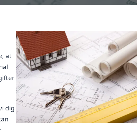
e, at
mal
ifter
i dig
kan
r