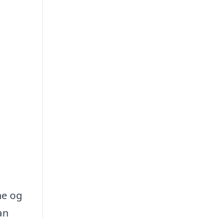
me og
an