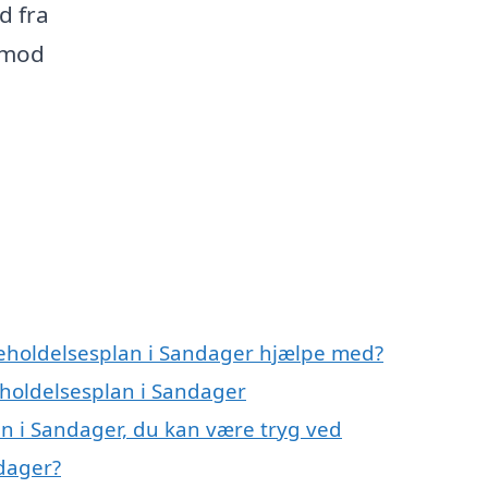
d fra
t mod
geholdelsesplan i Sandager hjælpe med?
eholdelsesplan i Sandager
an i Sandager, du kan være tryg ved
dager?