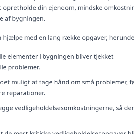
ed at opretholde din ejendom, mindske omkostni
re af bygningen.
an hjælpe med en lang række opgaver, herunde
alle elementer i bygningen bliver tjekket
lle problemer.
det muligt at tage hånd om små problemer, f
re reparationer.
gge vedligeholdelsesomkostningerne, så der
at de mest kritiske vedligeholdelsesopgaver bl