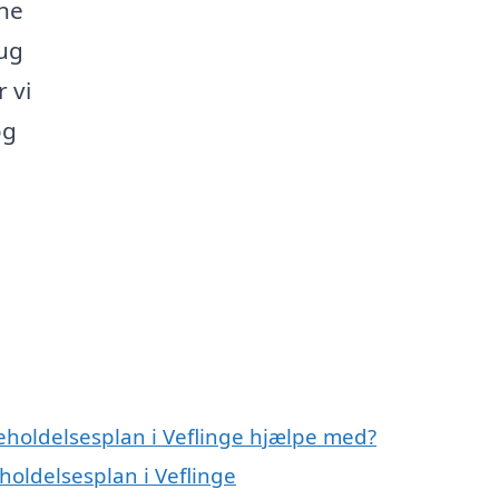
gne
rug
r vi
og
eholdelsesplan i Veflinge hjælpe med?
holdelsesplan i Veflinge