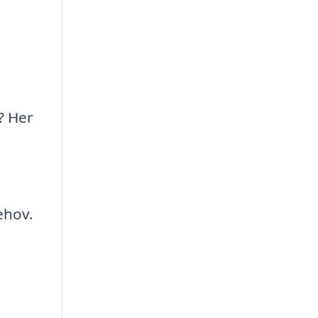
? Her
ehov.