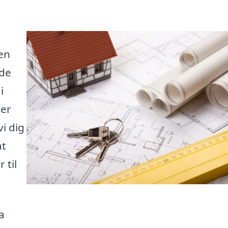
 en
nde
i
Her
i dig
at
 til
a