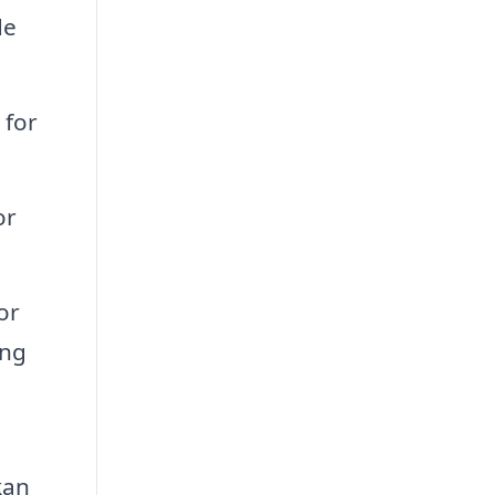
de
 for
or
or
ang
kan