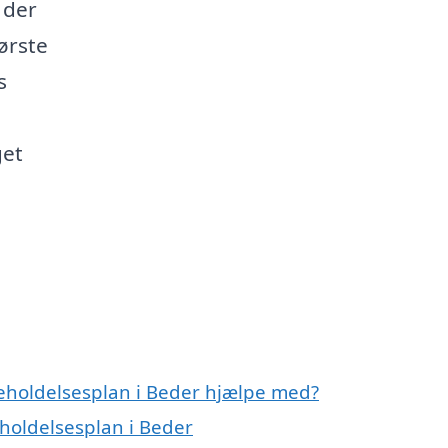
 der
ørste
s
get
geholdelsesplan i Beder hjælpe med?
eholdelsesplan i Beder