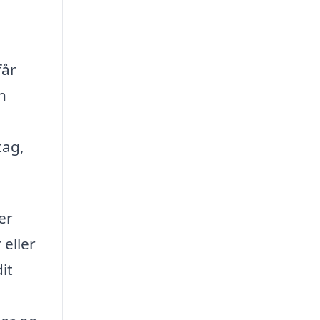
får
n
tag,
er
 eller
it