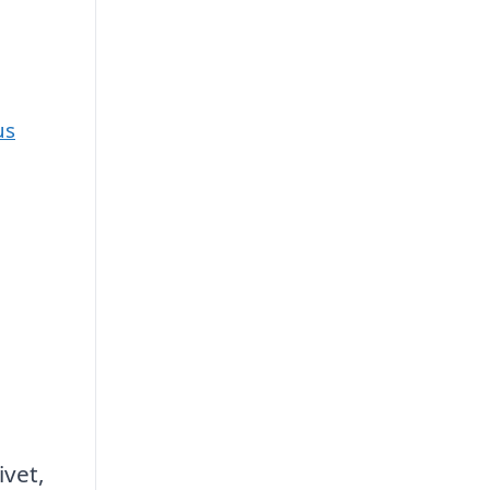
us
ivet,