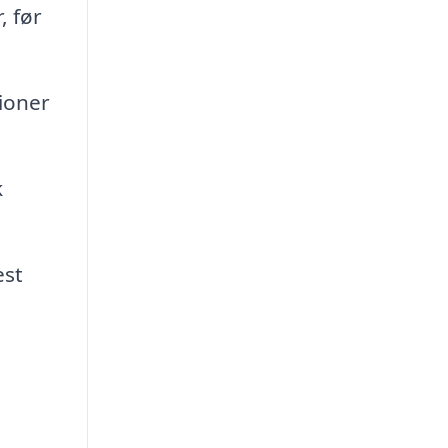
, før
ioner
k
est