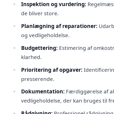
Inspektion og vurdering:
Regelmæssi
de bliver store.
Planlægning af reparationer:
Udarbe
og vedligeholdelse.
Budgettering:
Estimering af omkostni
klarhed.
Prioritering af opgaver:
Identificeri
presserende.
Dokumentation:
Færdiggørelse af a
vedligeholdelse, der kan bruges til f
Rådgivning:
Professionel rådgivning 