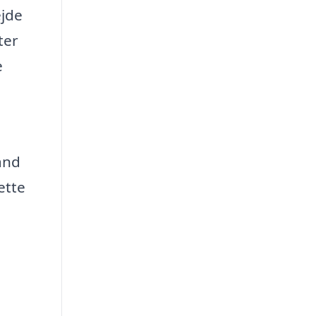
ejde
ter
e
and
ette