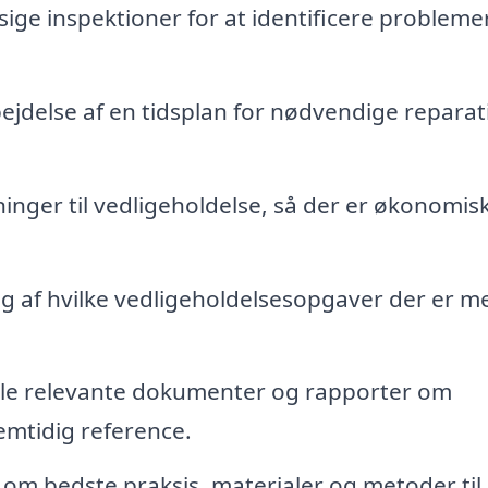
ge inspektioner for at identificere problemer
jdelse af en tidsplan for nødvendige reparat
nger til vedligeholdelse, så der er økonomis
ng af hvilke vedligeholdelsesopgaver der er m
lle relevante dokumenter og rapporter om
remtidig reference.
om bedste praksis, materialer og metoder til