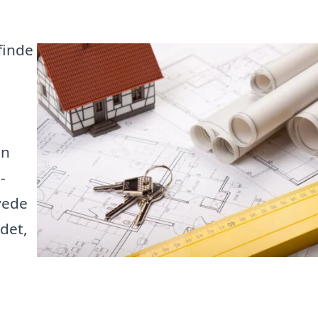
finde
an
-
yede
 det,