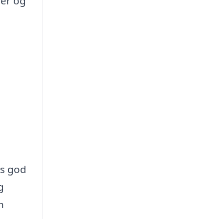
ger og
es god
g
n