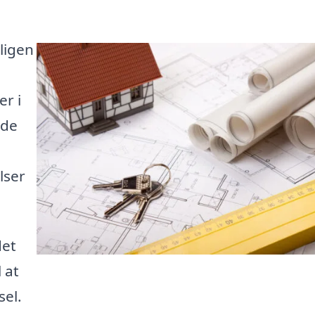
ligen
n
er i
lde
lser
det
 at
sel.