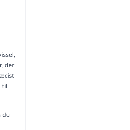
issel,
r, der
ræcist
til
n du