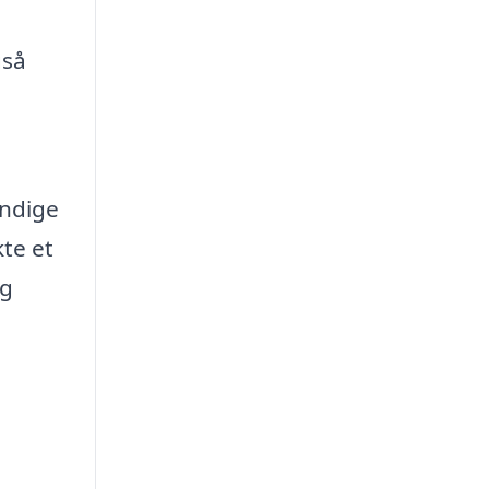
gså
endige
kte et
og