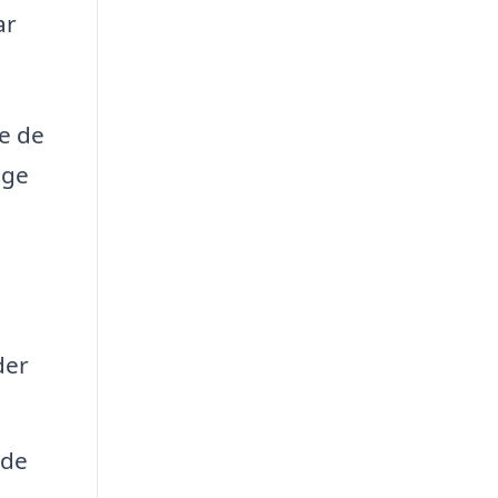
ar
le de
gge
der
ede