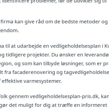
dentificere problemer, før de udvikler sig til
 firma kan give råd om de bedste metoder og
 ejendom.
a til at udarbejde en vedligeholdelsesplan i Kv
 og tidligere projekter. Du ønsker en leverandø
region, og som kan tilbyde løsninger, som er p
alt fra facaderenovering og tagvedligeholdelse 
f effektive varmesystemer.
agfolk gennem vedligeholdelsesplan-pris.dk, ka
ør det muligt for dig at træffe en informeret