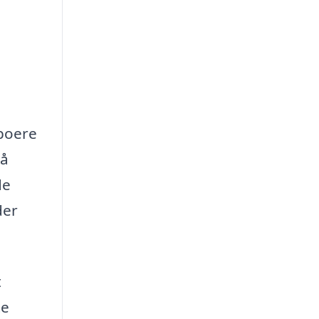
eboere
så
de
der
t
te