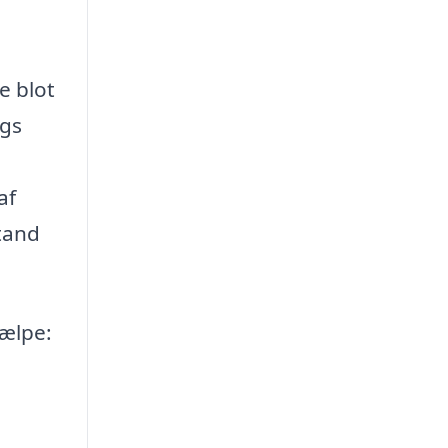
e blot
ngs
af
stand
jælpe: