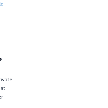
le
?
rivate
 at
er