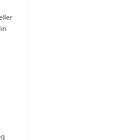
eller
din
og