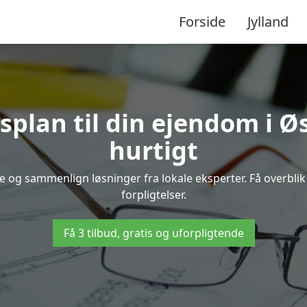
Forside
Jylland
splan til din ejendom i 
hurtigt
se og sammenlign løsninger fra lokale eksperter. Få overbl
forpligtelser.
Få 3 tilbud, gratis og uforpligtende