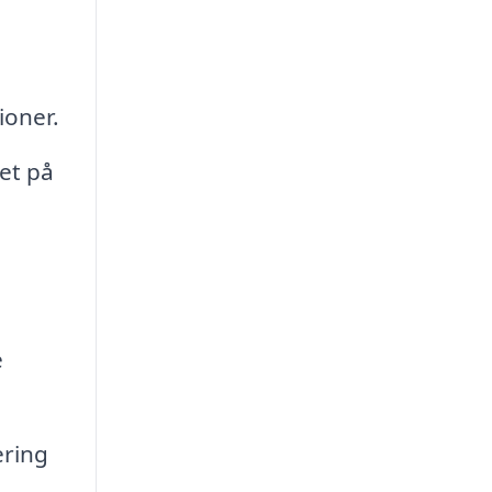
ioner.
ret på
e
ering