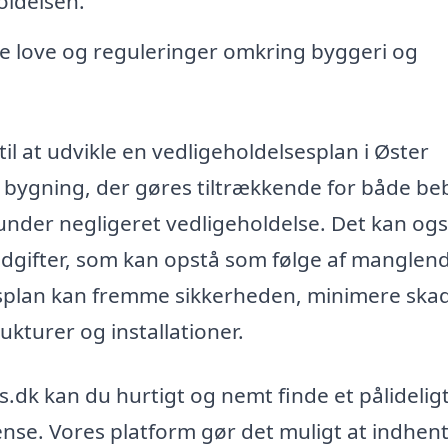
oldelsen.
te love og reguleringer omkring byggeri og
l at udvikle en vedligeholdelsesplan i Øster
 bygning, der gøres tiltrækkende for både b
under negligeret vedligeholdelse. Det kan og
dgifter, som kan opstå som følge af manglen
esplan kan fremme sikkerheden, minimere ska
kturer og installationer.
.dk kan du hurtigt og nemt finde et pålidelig
oense. Vores platform gør det muligt at indhen