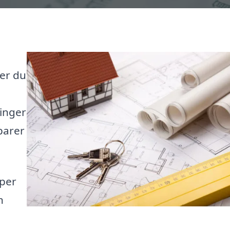
 er du
ninger
parer
lper
n