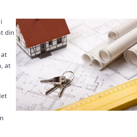
i
t din
 at
, at
det
in