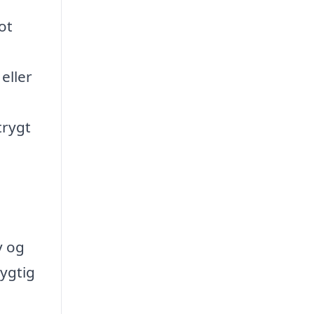
ot
eller
trygt
v og
dygtig