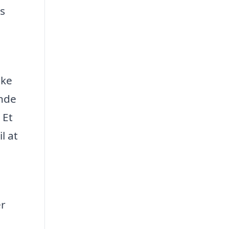
es
lke
ende
 Et
l at
er