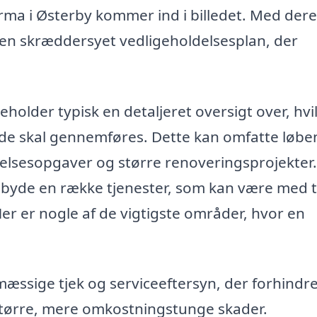
 firma i Østerby kommer ind i billedet. Med der
 en skræddersyet vedligeholdelsesplan, der
holder typisk en detaljeret oversigt over, hvi
 de skal gennemføres. Dette kan omfatte løb
elsesopgaver og større renoveringsprojekter.
lbyde en række tjenester, som kan være med ti
 Her er nogle af de vigtigste områder, hvor en
æssige tjek og serviceeftersyn, der forhindr
l større, mere omkostningstunge skader.