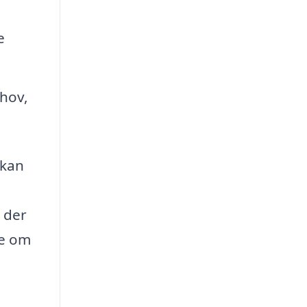
e
ehov,
 kan
 der
ve om