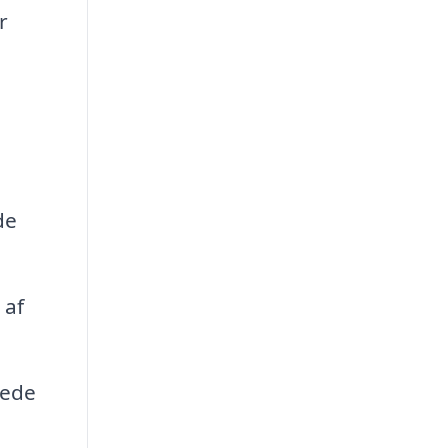
r
de
 af
lede