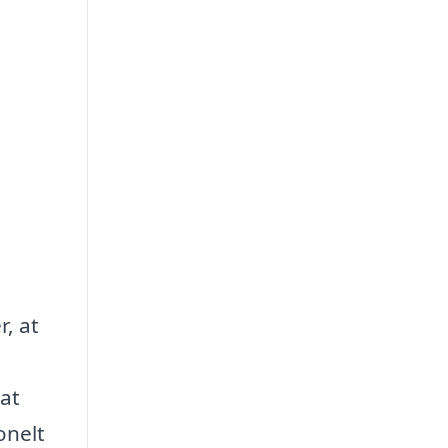
r, at
at
onelt