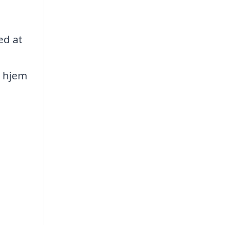
ed at
t hjem