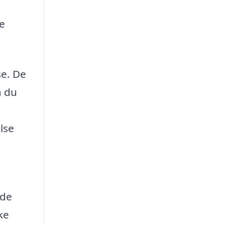
ne
se. De
å du
lse
 de
ke