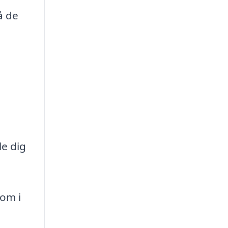
å de
,
le dig
dom i