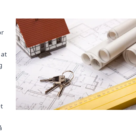
or
 at
g
et
å