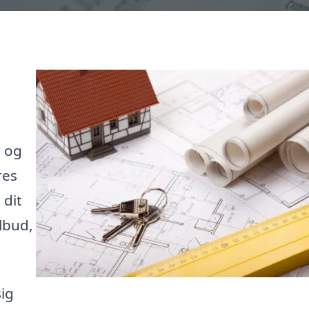
r og
res
 dit
lbud,
ig