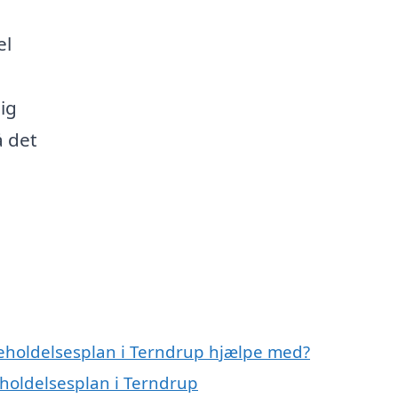
el
ig
å det
geholdelsesplan i Terndrup hjælpe med?
eholdelsesplan i Terndrup