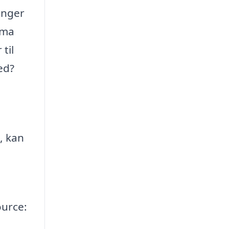
inger
rma
til
ed?
, kan
ource: