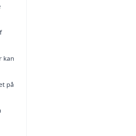
e
f
r kan
et på
n