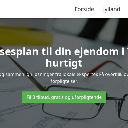
Forside
Jylland
sesplan til din ejendom 
hurtigt
 og sammenlign løsninger fra lokale eksperter. Få overblik
forpligtelser.
Få 3 tilbud, gratis og uforpligtende