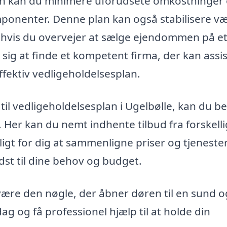
plan kan du minimere uforudsete omkostninger
ponenter. Denne plan kan også stabilisere v
gt, hvis du overvejer at sælge ejendommen på e
 sig at finde et kompetent firma, der kan assi
fektiv vedligeholdelsesplan.
a til vedligeholdelsesplan i Ugelbølle, kan du b
 Her kan du nemt indhente tilbud fra forskell
ligt for dig at sammenligne priser og tjenester
st til dine behov og budget.
være den nøgle, der åbner døren til en sund o
ag og få professionel hjælp til at holde din