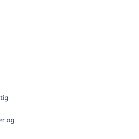
tig
er og