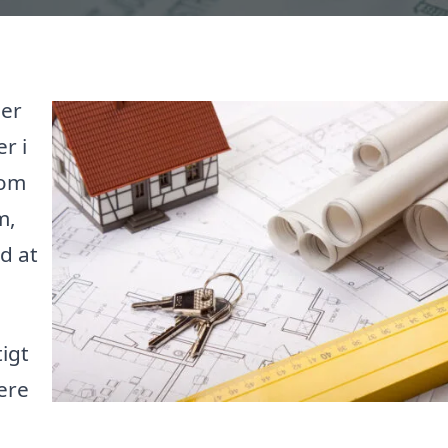
 er
r i
 om
m,
d at
igt
ere