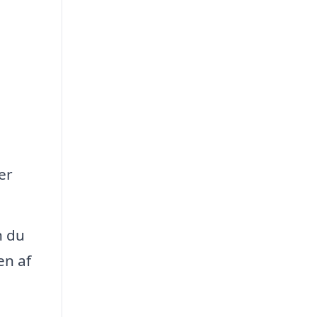
er
n du
en af