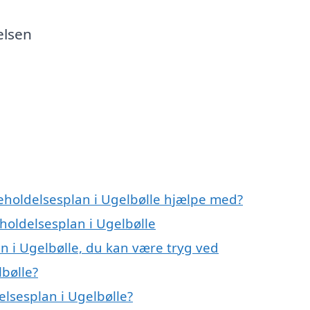
elsen
geholdelsesplan i Ugelbølle hjælpe med?
eholdelsesplan i Ugelbølle
n i Ugelbølle, du kan være tryg ved
bølle?
lsesplan i Ugelbølle?