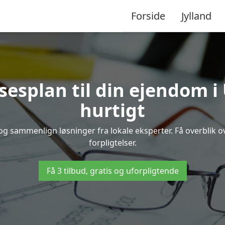
Forside
Jylland
sesplan til din ejendom i
hurtigt
e og sammenlign løsninger fra lokale eksperter. Få overblik
forpligtelser.
Få 3 tilbud, gratis og uforpligtende