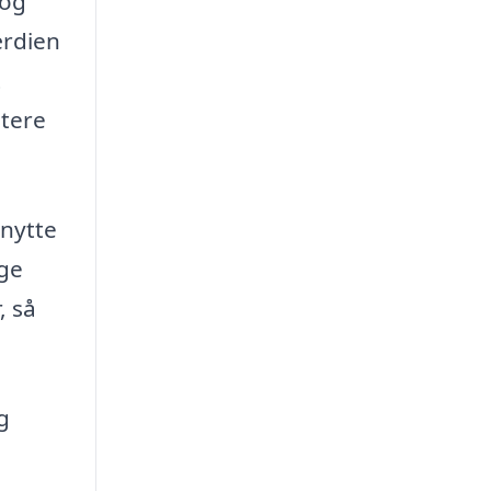
 og
ærdien
t
stere
enytte
ige
, så
g