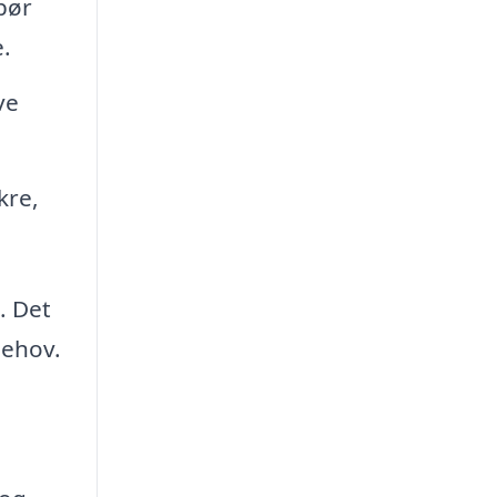
bør
.
ve
kre,
. Det
behov.