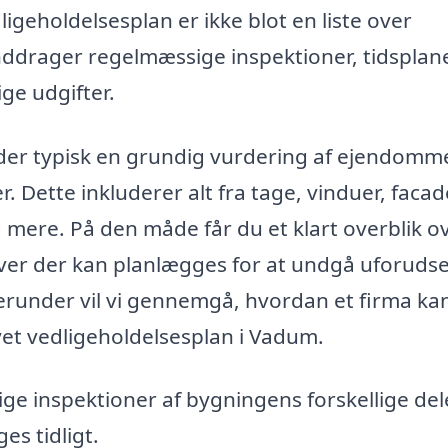
igeholdelsesplan er ikke blot en liste over
inddrager regelmæssige inspektioner, tidsplane
ge udgifter.
lder typisk en grundig vurdering af ejendomm
Dette inkluderer alt fra tage, vinduer, facad
g mere. På den måde får du et klart overblik ov
aver der kan planlægges for at undgå uforuds
erunder vil vi gennemgå, hvordan et firma ka
et vedligeholdelsesplan i Vadum.
e inspektioner af bygningens forskellige del
es tidligt.