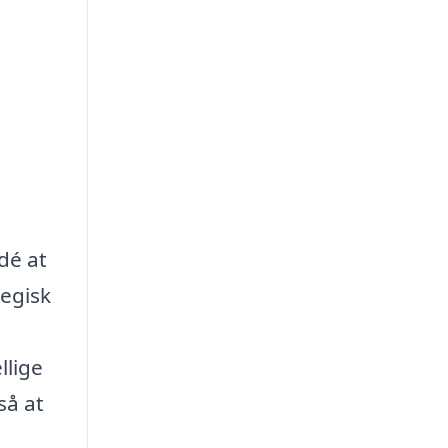
dé at
tegisk
llige
så at