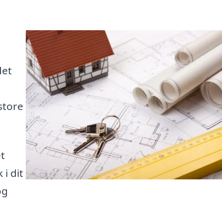
det
store
et
 i dit
og