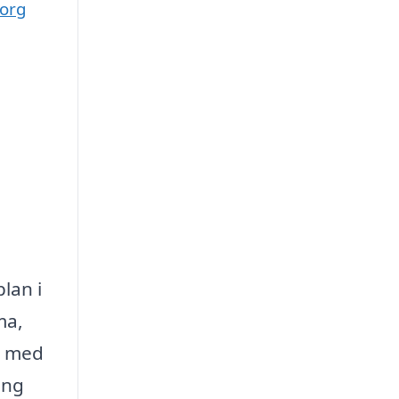
borg
lan i
ma,
et med
ang