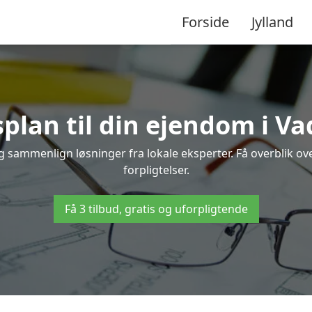
Forside
Jylland
splan til din ejendom i V
og sammenlign løsninger fra lokale eksperter. Få overblik o
forpligtelser.
Få 3 tilbud, gratis og uforpligtende