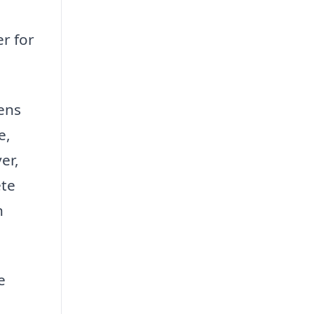
r for
ens
e,
er,
ete
n
e