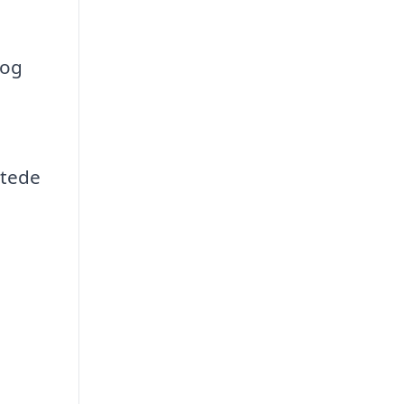
 og
gtede