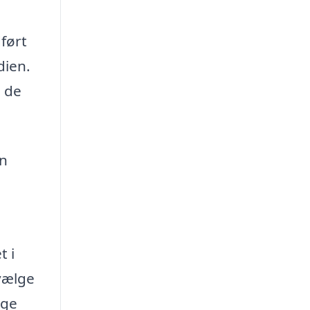
ført
dien.
g de
an
t i
 vælge
ige