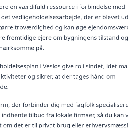
re en værdifuld ressource i forbindelse med
et vedligeholdelsesarbejde, der er blevet ud
større troværdighed og kan øge ejendomsvær
re fremtidige ejere om bygningens tilstand o
opmærksomme på.
holdelsesplan i Vesløs give ro i sindet, idet m
ktiviteter og sikrer, at der tages hånd om
de.
rm, der forbinder dig med fagfolk specialisere
indhente tilbud fra lokale firmaer, så du kan
t om det er til privat brug eller erhvervsmæss