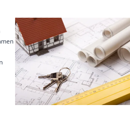
n
ommen
n