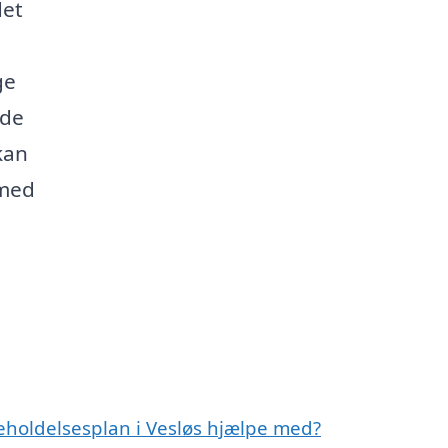
det
ge
nde
kan
 med
eholdelsesplan i Vesløs hjælpe med?