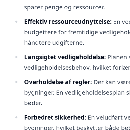
sparer penge og ressourcer.
Effektiv ressourceudnyttelse:
En ved
budgettere for fremtidige vedligehol
håndtere udgifterne.
Langsigtet vedligeholdelse:
Planen s
vedligeholdelsesbehov, hvilket forl
Overholdelse af regler:
Der kan være
bygninger. En vedligeholdelsesplan s
bøder.
Forbedret sikkerhed:
En veludført v
bygninger, hvilket beskytter både be