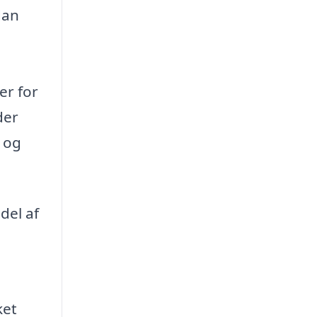
dan
er for
der
r og
del af
ket