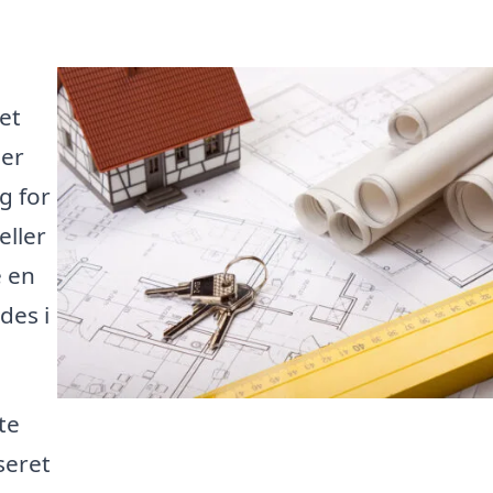
et
her
g for
eller
e en
des i
te
seret