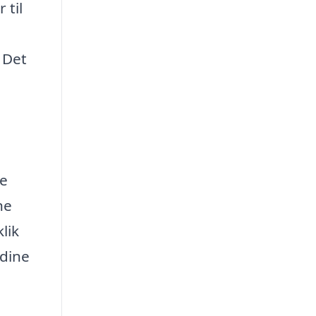
 til
 Det
re
ne
lik
 dine