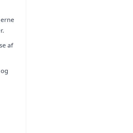
gerne
r.
se af
 og