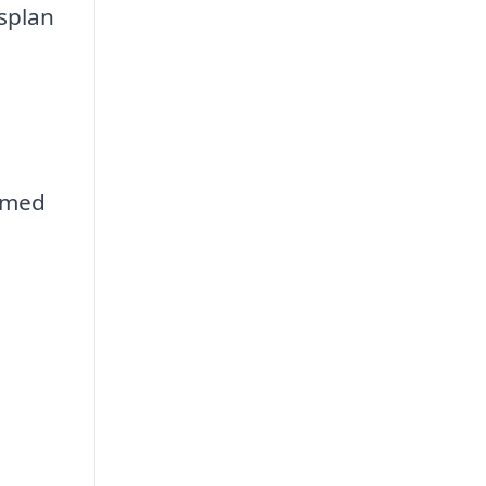
splan
e med