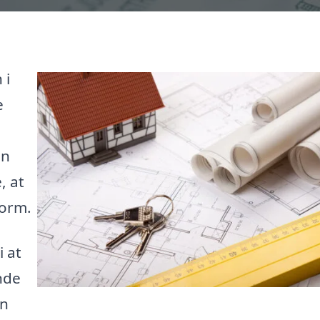
 i
e
an
, at
form.
i at
nde
an