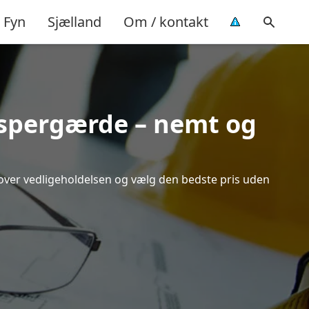
Fyn
Sjælland
Om / kontakt
 Espergærde – nemt og
k over vedligeholdelsen og vælg den bedste pris uden