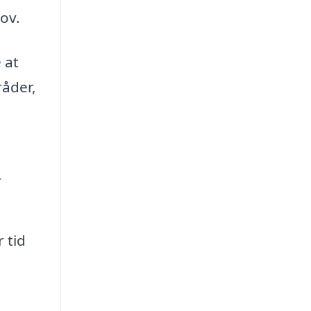
ov.
 at
råder,
r
 tid