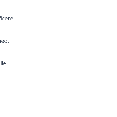
icere
hed,
lle