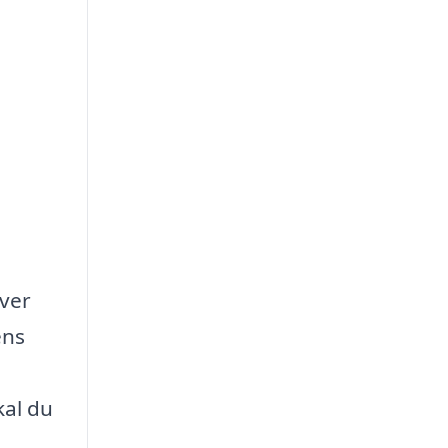
hver
ens
kal du