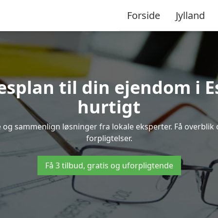
Forside
Jylland
esplan til din ejendom i
hurtigt
e og sammenlign løsninger fra lokale eksperter. Få overbli
forpligtelser.
Få 3 tilbud, gratis og uforpligtende