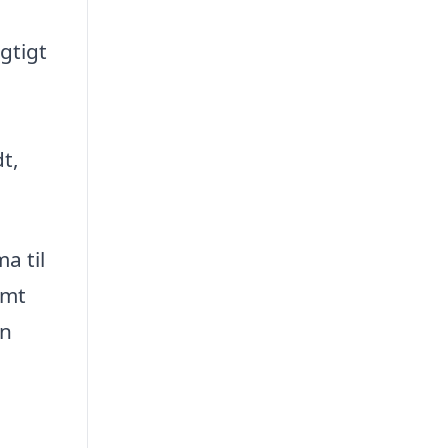
gtigt
t,
a til
emt
in