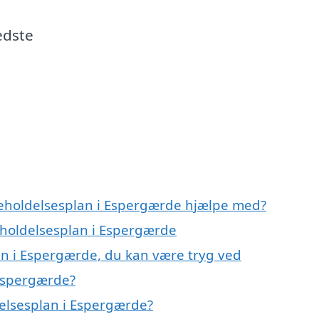
edste
geholdelsesplan i Espergærde hjælpe med?
geholdelsesplan i Espergærde
an i Espergærde, du kan være tryg ved
 Espergærde?
elsesplan i Espergærde?