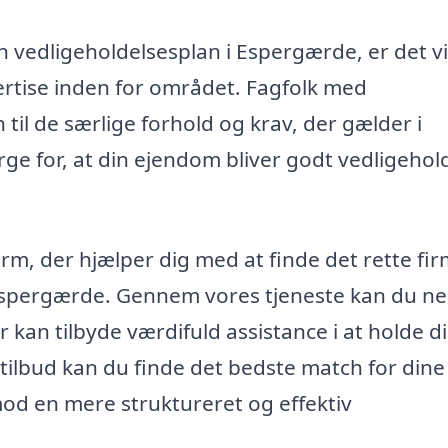
n vedligeholdelsesplan i Espergærde, er det vi
ertise inden for området. Fagfolk med
 til de særlige forhold og krav, der gælder i
e for, at din ejendom bliver godt vedligehold
rm, der hjælper dig med at finde det rette firm
 Espergærde. Gennem vores tjeneste kan du n
er kan tilbyde værdifuld assistance i at holde d
ilbud kan du finde det bedste match for dine
mod en mere struktureret og effektiv