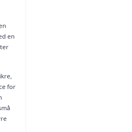
 en
ed en
ter
ikre,
ce for
n
 små
vre