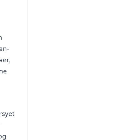
n
an-
aer,
gne
rsyet
r
 og