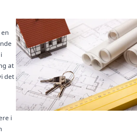
 en
ende
i
ng at
i det
re i
n