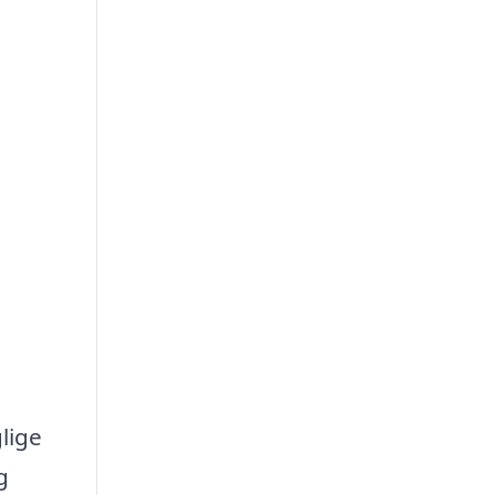
lige
g