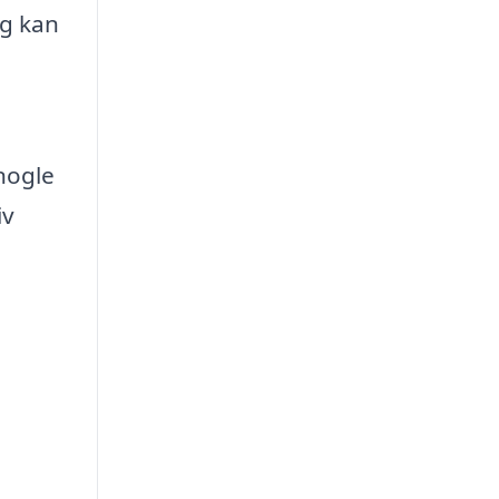
ng kan
nogle
iv