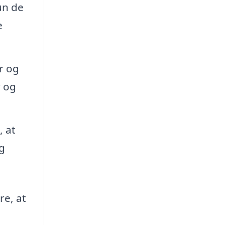
un de
e
r og
r og
, at
og
re, at