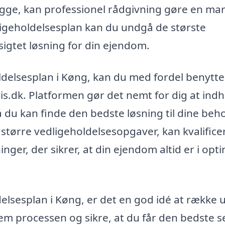
egge, kan professionel rådgivning gøre en ma
ligeholdelsesplan kan du undgå de største
igtet løsning for din ejendom.
oldelsesplan i Køng, kan du med fordel benytte
is.dk. Platformen gør det nemt for dig at ind
så du kan finde den bedste løsning til dine beh
større vedligeholdelsesopgaver, kan kvalific
er, der sikrer, at din ejendom altid er i opti
delsesplan i Køng, er det en god idé at række ud
em processen og sikre, at du får den bedste s