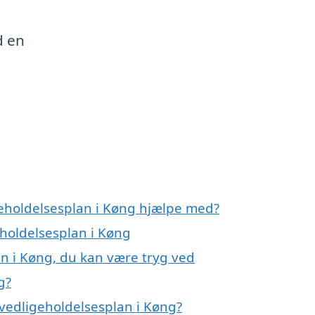
d en
geholdelsesplan i Køng hjælpe med?
eholdelsesplan i Køng
an i Køng, du kan være tryg ved
g?
vedligeholdelsesplan i Køng?