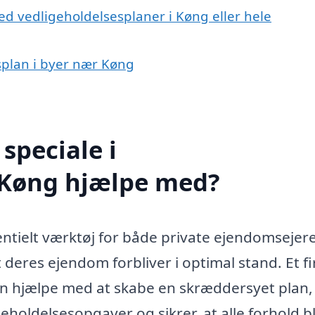
ed vedligeholdelsesplaner i Køng eller hele
esplan i byer nær Køng
speciale i
i Køng hjælpe med?
entielt værktøj for både private ejendomsejer
 deres ejendom forbliver i optimal stand. Et f
an hjælpe med at skabe en skræddersyet plan,
holdelsesopgaver og sikrer, at alle forhold bl