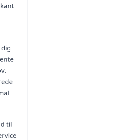
rkant
 dig
hente
ov.
erede
mal
 til
ervice