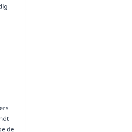
dig
ers
endt
ge de