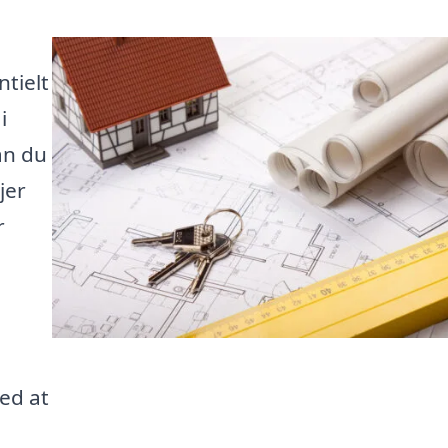
ntielt
i
an du
jer
r
e
ed at