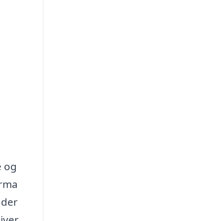
e og
irma
 der
iver