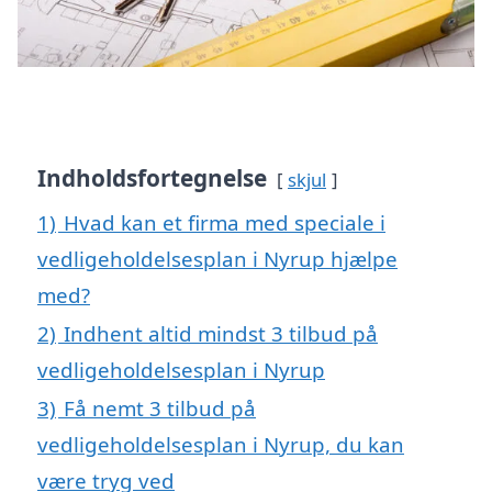
Indholdsfortegnelse
skjul
1)
Hvad kan et firma med speciale i
vedligeholdelsesplan i Nyrup hjælpe
med?
2)
Indhent altid mindst 3 tilbud på
vedligeholdelsesplan i Nyrup
3)
Få nemt 3 tilbud på
vedligeholdelsesplan i Nyrup, du kan
være tryg ved