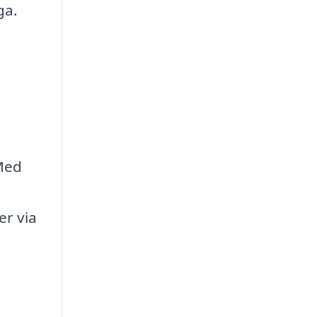
ga.
 Med
n
er via