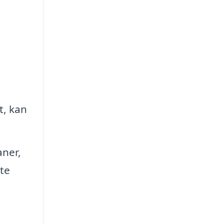
t, kan
aner,
lte