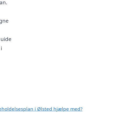
an.
igne
guide
i
geholdelsesplan i Ølsted hjælpe med?