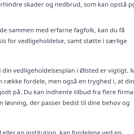
rhindre skader og nedbrud, som kan opstå p
jde sammen med erfarne fagfolk, kan du få
s for vedligeholdelse, samt støtte i særlige
d din vedligeholdelsesplan i Ølsted er vigtigt.
en række fordele, men også en tryghed i, at di
odt på. Du kan indhente tilbud fra flere firma
n løsning, der passer bedst til dine behov og
eller en institution, kan fordelene ved en