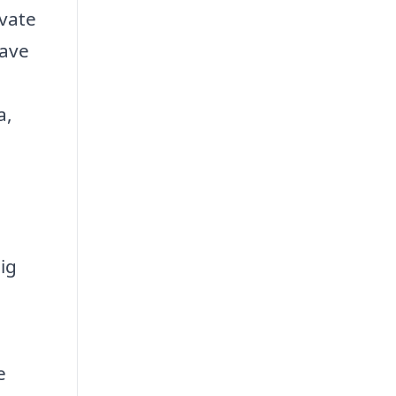
ivate
have
a,
ig
e