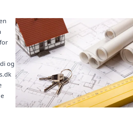
 en
n
for
di og
s.dk
e
de