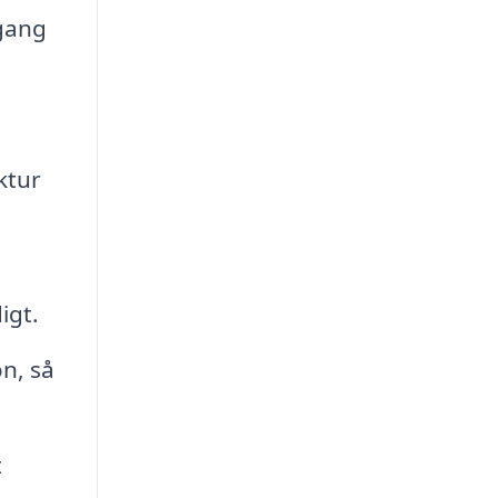
lgang
ktur
igt.
n, så
t