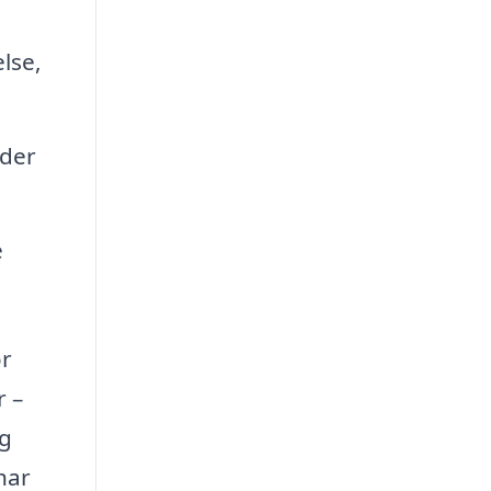
lse,
lder
e
or
r –
og
har