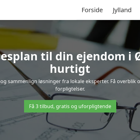
Forside
Jylland
esplan til din ejendom i
hurtigt
ng og sammenlign løsninger fra lokale eksperter. Få overblik
forpligtelser.
Få 3 tilbud, gratis og uforpligtende