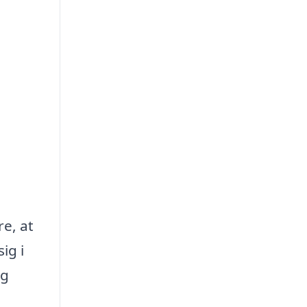
re, at
ig i
og