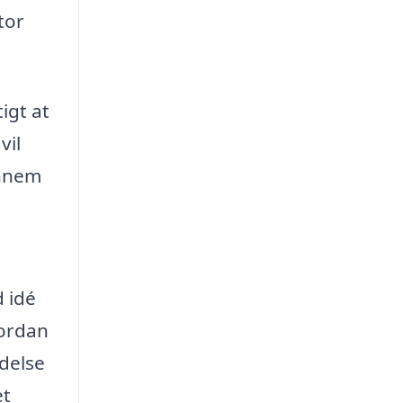
tor
igt at
vil
ennem
d idé
vordan
ndelse
et