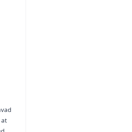
 hvad
 at
ed