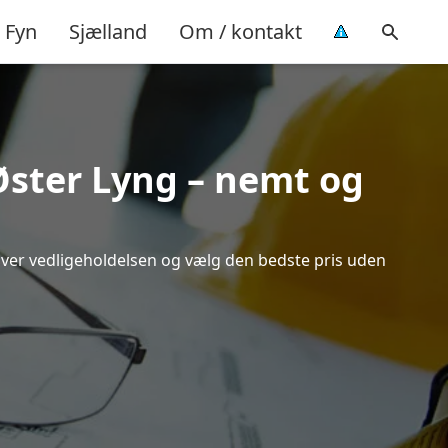
Fyn
Sjælland
Om / kontakt
 Øster Lyng – nemt og
 over vedligeholdelsen og vælg den bedste pris uden