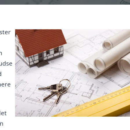
ster
n
rudse
d
nere
det
in