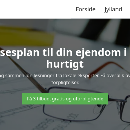
Forside
Jylland
sesplan til din ejendom i
hurtigt
d og sammenlign løsninger fra lokale eksperter. Få overblik
forpligtelser.
Få 3 tilbud, gratis og uforpligtende