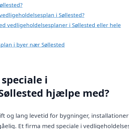
øllested?
edligeholdelsesplan i Søllested?
d vedligeholdelsesplaner i Søllested eller hele
splan i byer nær Søllested
speciale i
 Søllested hjælpe med?
ift og lang levetid for bygninger, installatione
åelig. Et firma med speciale i vedligeholdelse