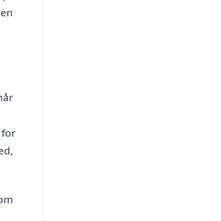
 en
når
 for
ed,
som