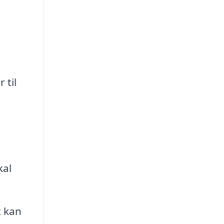
r
 til
kal
t kan