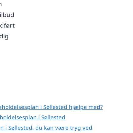
m
ilbud
udført
 dig
eholdelsesplan i Søllested hjælpe med?
holdelsesplan i Søllested
n i Søllested, du kan være tryg ved