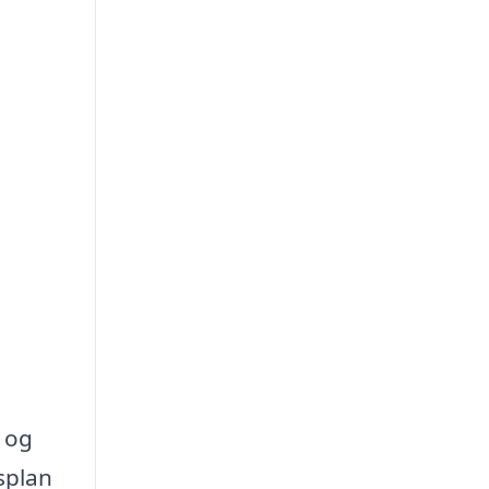
r og
splan