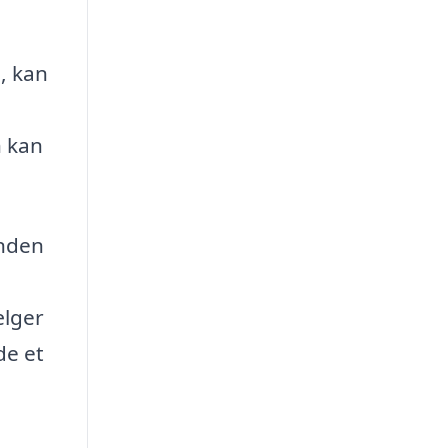
, kan
n kan
inden
ælger
de et