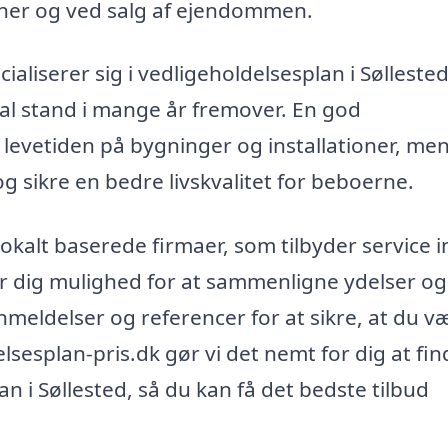
oner og ved salg af ejendommen.
aliserer sig i vedligeholdelsesplan i Søllested
imal stand i mange år fremover. En god
 levetiden på bygninger og installationer, me
sikre en bedre livskvalitet for beboerne.
 lokalt baserede firmaer, som tilbyder service 
er dig mulighed for at sammenligne ydelser og
anmeldelser og referencer for at sikre, at du v
esplan-pris.dk gør vi det nemt for dig at fin
an i Søllested, så du kan få det bedste tilbud