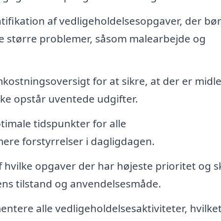
tifikation af vedligeholdelsesopgaver, der bø
re større problemer, såsom malearbejde og
stningsoversigt for at sikre, at der er midler
ikke opstår uventede udgifter.
imale tidspunkter for alle
ere forstyrrelser i dagligdagen.
 hvilke opgaver der har højeste prioritet og s
ens tilstand og anvendelsesmåde.
ntere alle vedligeholdelsesaktiviteter, hvilke