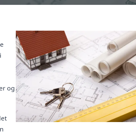
de
i
er og
det
in