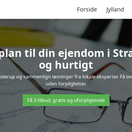
Forside
Jylland
plan til din ejendom i S
og hurtigt
ønderup og sammenlign løsninger fra lokale eksperter. Få o
uden forpligtelser.
Få 3 tilbud, gratis og uforpligtende