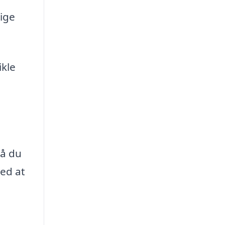
ige
ikle
så du
ved at