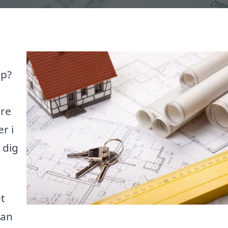
up?
ære
r i
 dig
et
kan