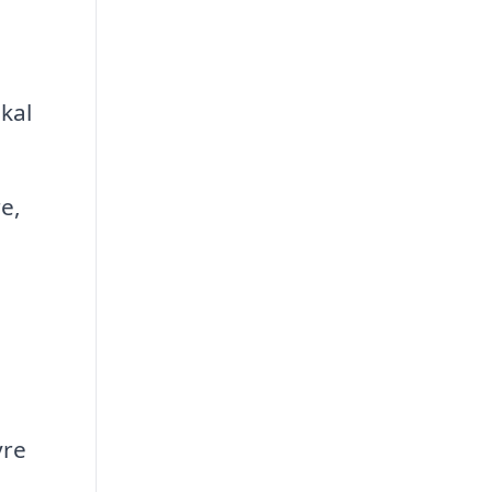
kal
e,
yre