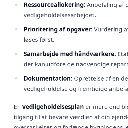
Ressourceallokering:
Anbefaling af d
vedligeholdelsesarbejdet.
Prioritering af opgaver:
Vurdering af
løses først.
Samarbejde med håndværkere:
Eta
der kan udføre de nødvendige repara
Dokumentation:
Oprettelse af en d
vedligeholdelse og fremtidige anbefa
En
vedligeholdelsesplan
er mere end blo
tilgang til at bevare værdien af din ejen
overraskelser og forlænge bygningens lev