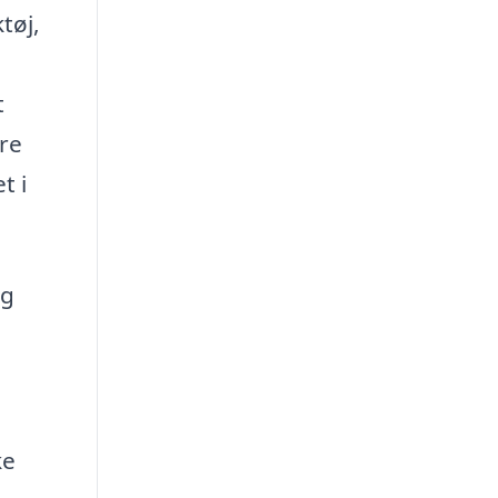
tøj,
t
are
t i
ng
ke