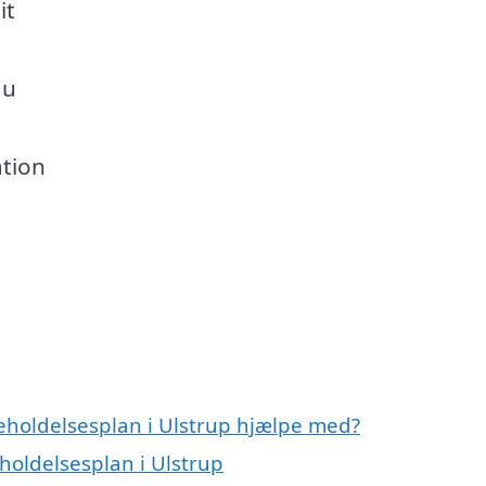
it
du
ation
geholdelsesplan i Ulstrup hjælpe med?
eholdelsesplan i Ulstrup