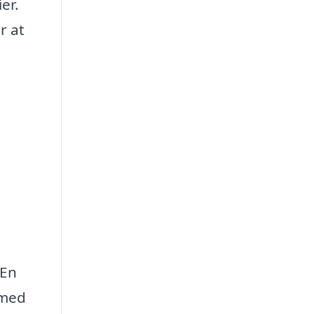
er.
r at
 En
 med