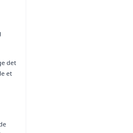
g
ge det
de et
nde