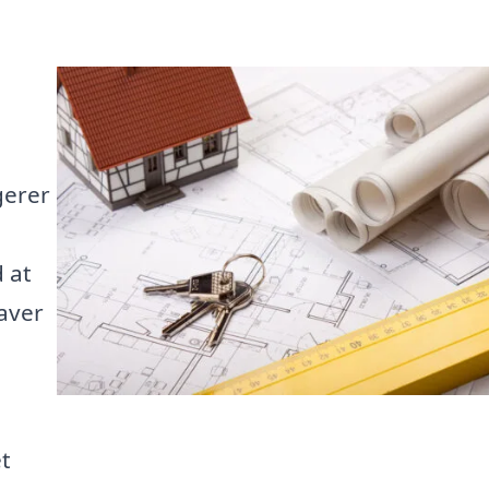
gerer
 at
gaver
et