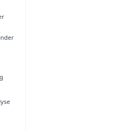
er
under
og
lyse