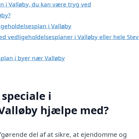
n i Valløby, du kan være tryg ved
øby?
igeholdelsesplan i Valløby
d vedligeholdelsesplaner i Valløby eller hele Ste
splan i byer nær Valløby
speciale i
 Valløby hjælpe med?
afgørende del af at sikre, at ejendomme og