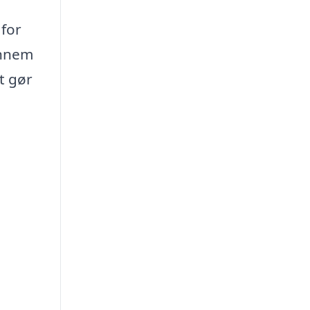
 for
ennem
t gør