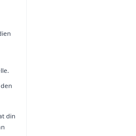
dien
le.
 den
at din
an