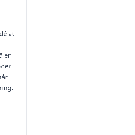
idé at
få en
oder,
når
ring.