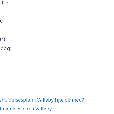
efter
te
art
 dag!
eholdelsesplan i Valløby hjælpe med?
holdelsesplan i Valløby