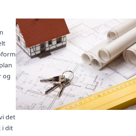
en
lt
opform
plan
r og
vi det
i dit