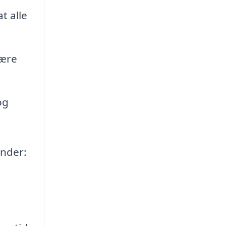
t alle
være
og
under: