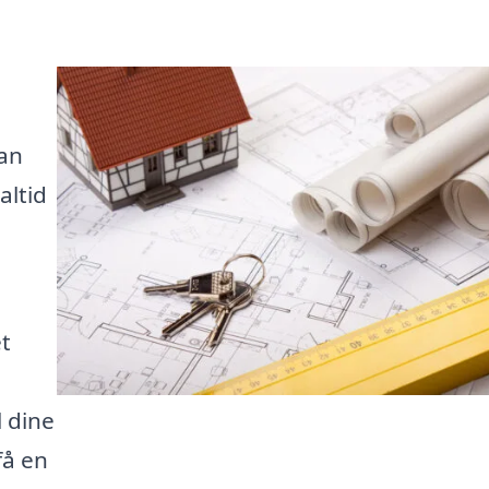
an
altid
et
l dine
få en