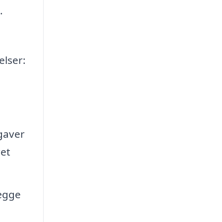
.
elser:
gaver
ret
ægge