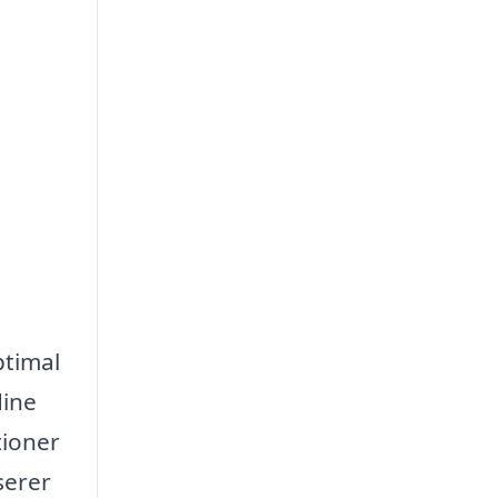
ptimal
dine
tioner
serer