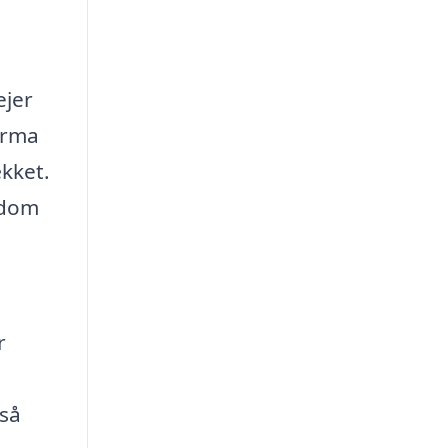
ejer
firma
ækket.
endom
r
gså