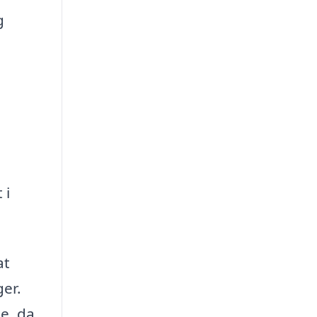
g
 i
at
er.
se, da