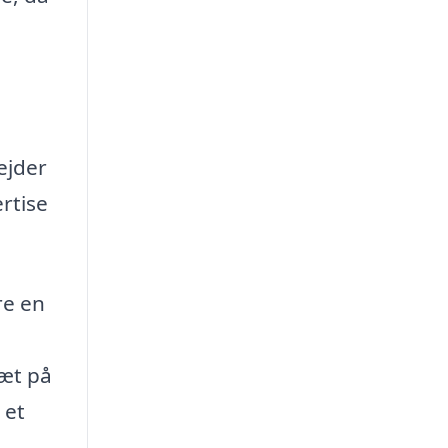
,
ejder
rtise
re en
tæt på
 et