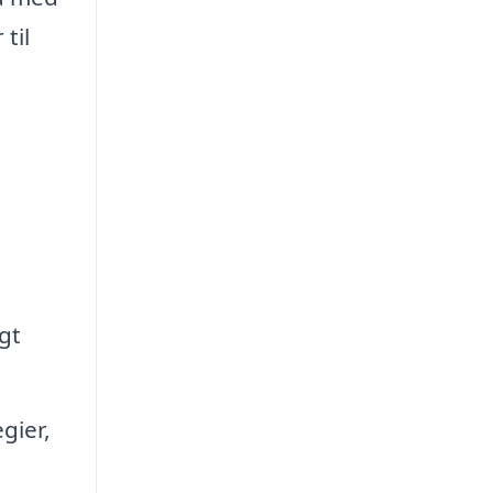
til
gt
gier,