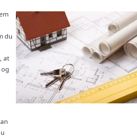
Hem
m du
, at
 og
kan
du