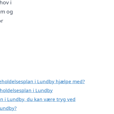
hov i
dom og
or
geholdelsesplan i Lundby hjælpe med?
eholdelsesplan i Lundby
an i Lundby, du kan være tryg ved
Lundby?