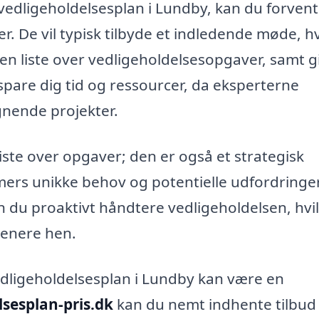
i vedligeholdelsesplan i Lundby, kan du forven
. De vil typisk tilbyde et indledende møde, h
n liste over vedligeholdelsesopgaver, samt g
 spare dig tid og ressourcer, da eksperterne
gnende projekter.
iste over opgaver; den er også et strategisk
mers unikke behov og potentielle udfordringer
 du proaktivt håndtere vedligeholdelsen, hvi
senere hen.
 vedligeholdelsesplan i Lundby kan være en
lsesplan-pris.dk
kan du nemt indhente tilbud 