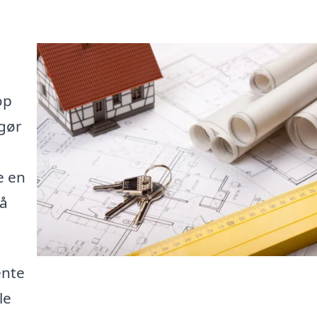
op
 gør
e en
på
ente
le