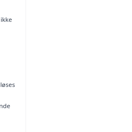
 ikke
 løses
ende