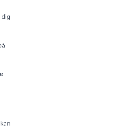
 dig
på
re
 kan