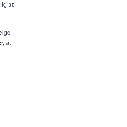
dig at
ælge
r, at