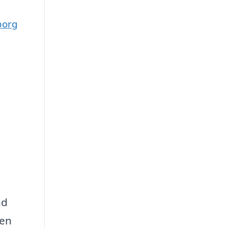
borg
nd
 en