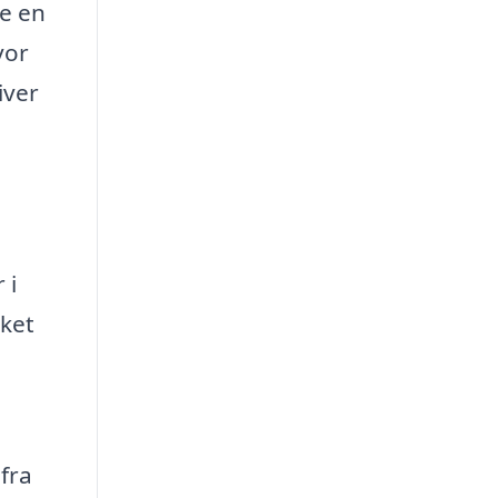
te en
vor
iver
 i
lket
fra