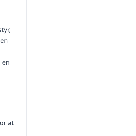
tyr,
 en
e en
or at