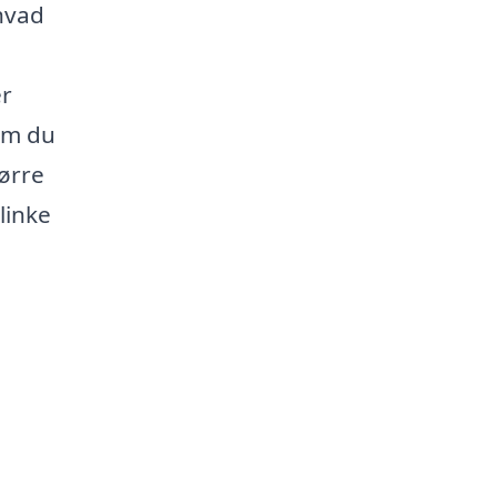
 hvad
er
om du
tørre
linke