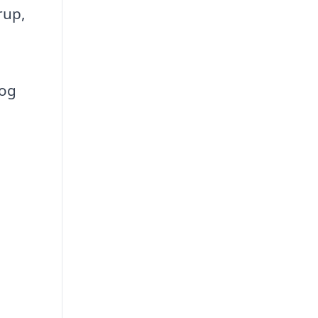
rup,
 og