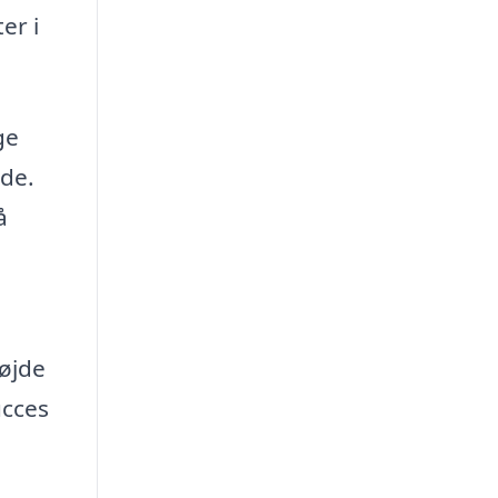
er i
ge
ide.
å
højde
ucces