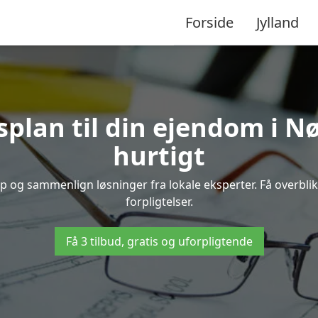
Forside
Jylland
splan til din ejendom i Nø
hurtigt
trup og sammenlign løsninger fra lokale eksperter. Få overbl
forpligtelser.
Få 3 tilbud, gratis og uforpligtende