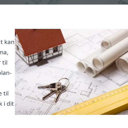
et kan
rma,
til
lan-
til
 i dit