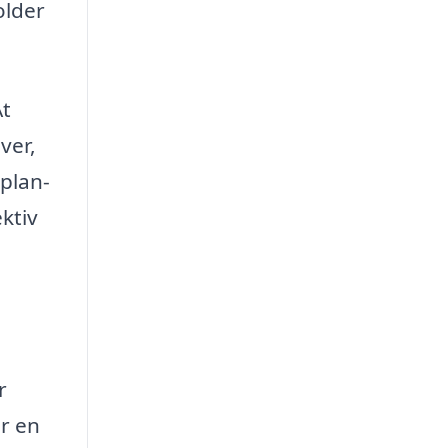
older
At
ver,
plan-
ktiv
r
er en