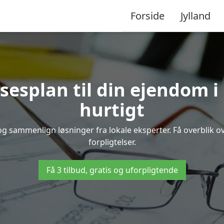
Forside
Jylland
sesplan til din ejendom 
hurtigt
n og sammenlign løsninger fra lokale eksperter. Få overblik 
forpligtelser.
Få 3 tilbud, gratis og uforpligtende