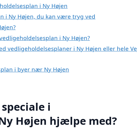
eholdelsesplan i Ny Højen
n i Ny Højen, du kan være tryg ved
Højen?
vedligeholdelsesplan i Ny Højen?
d vedligeholdelsesplaner i Ny Højen eller hele Ve
esplan i byer nær Ny Højen
speciale i
i Ny Højen hjælpe med?