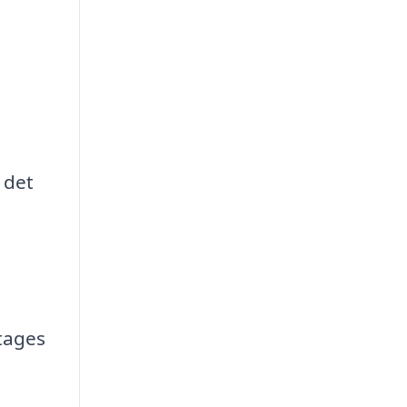
 det
 tages