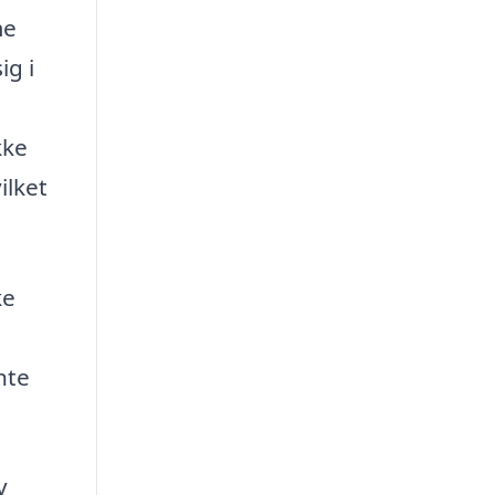
me
ig i
kke
ilket
ke
nte
v