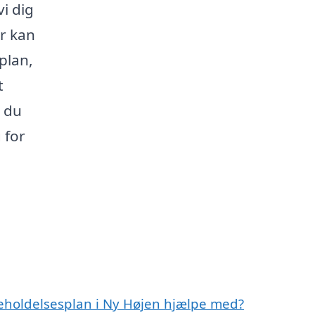
i dig
er kan
plan,
t
å du
 for
geholdelsesplan i Ny Højen hjælpe med?