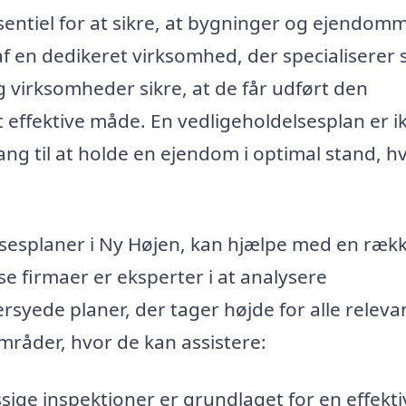
sentiel for at sikre, at bygninger og ejendom
af en dedikeret virksomhed, der specialiserer s
g virksomheder sikre, at de får udført den
effektive måde. En vedligeholdelsesplan er i
ng til at holde en ejendom i optimal stand, hv
lsesplaner i Ny Højen, kan hjælpe med en ræk
se firmaer er eksperter i at analysere
yede planer, der tager højde for alle releva
områder, hvor de kan assistere:
ge inspektioner er grundlaget for en effekti