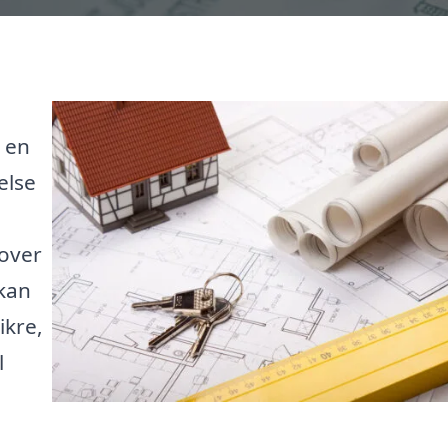
 en
else
over
 kan
ikre,
l