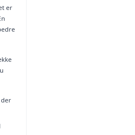
et er
En
rbedre
række
du
 der
l