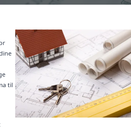
or
 dine
ge
a til
t