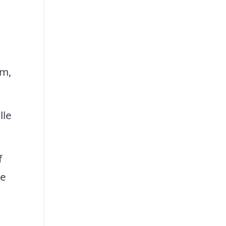
am,
lle
f
ge