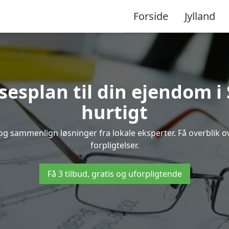
Forside
Jylland
lsesplan til din ejendom 
hurtigt
 og sammenlign løsninger fra lokale eksperter. Få overblik 
forpligtelser.
Få 3 tilbud, gratis og uforpligtende