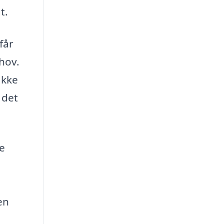
t.
får
hov.
ikke
 det
e
en