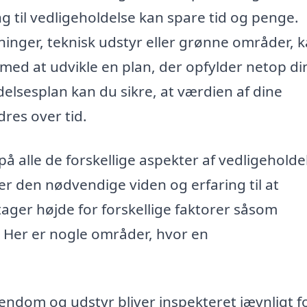
ng til vedligeholdelse kan spare tid og penge.
inger, teknisk udstyr eller grønne områder, 
 med at udvikle en plan, der opfylder netop di
lsesplan kan du sikre, at værdien af dine
res over tid.
å alle de forskellige aspekter af vedligeholde
er den nødvendige viden og erfaring til at
ager højde for forskellige faktorer såsom
 Her er nogle områder, hvor en
jendom og udstyr bliver inspekteret jævnligt f