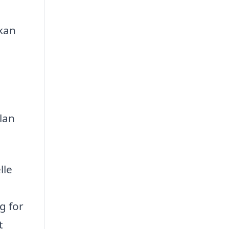
 kan
lan
lle
g for
t