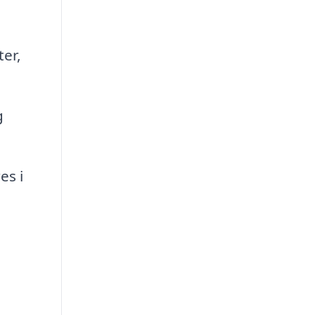
ter,
g
es i