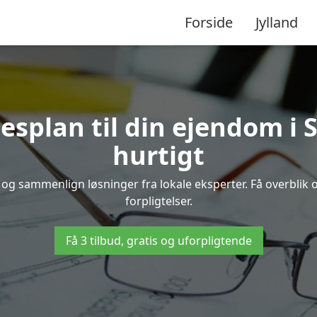
Forside
Jylland
esplan til din ejendom i
hurtigt
up og sammenlign løsninger fra lokale eksperter. Få overblik
forpligtelser.
Få 3 tilbud, gratis og uforpligtende