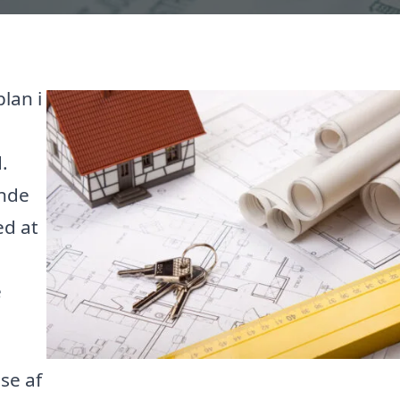
lan i
.
inde
ed at
e
se af