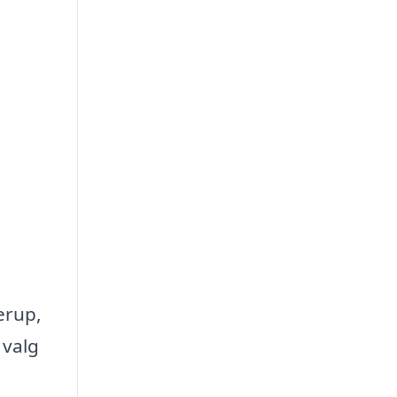
erup,
 valg