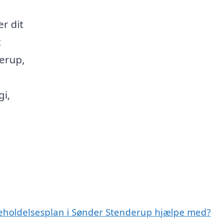
u
r dit
t
derup,
gi,
geholdelsesplan i Sønder Stenderup hjælpe med?