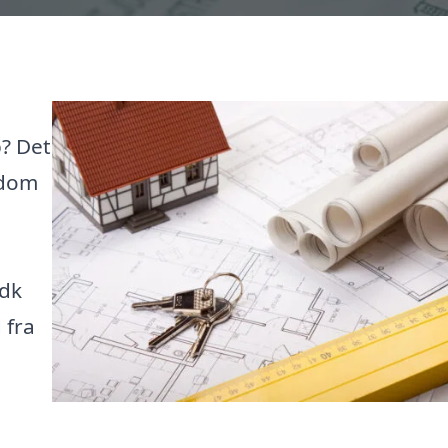
? Det
endom
.dk
 fra