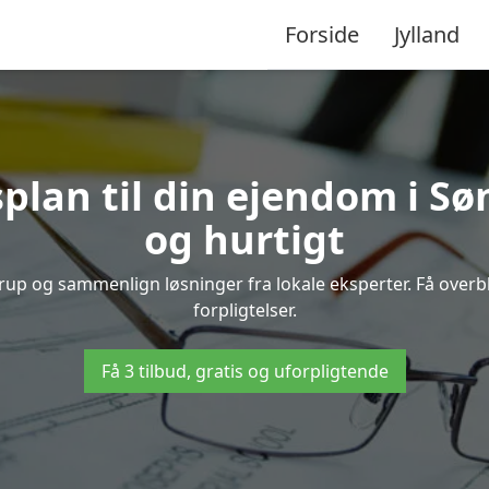
Forside
Jylland
splan til din ejendom i S
og hurtigt
erup og sammenlign løsninger fra lokale eksperter. Få over
forpligtelser.
Få 3 tilbud, gratis og uforpligtende