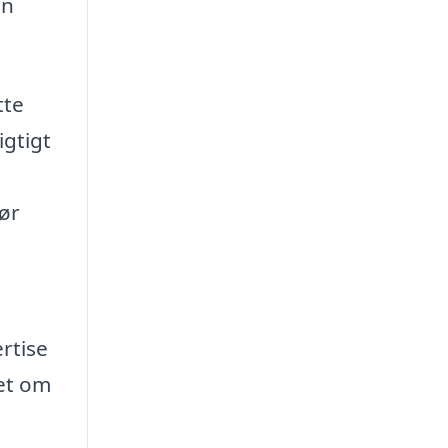
an
tte
igtigt
gør
rtise
set om