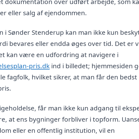
ret dokumentation over udført arbejde, som k
er eller salg af ejendommen.
lan i Sønder Stenderup kan man ikke kun besky
di bevares eller endda øges over tid. Det er v
det kan være en udfordring at navigere i
lsesplan-pris.dk
ind i billedet; hjemmesiden 
le fagfolk, hvilket sikrer, at man får den bedst
ris.
igeholdelse, får man ikke kun adgang til ekspe
kre, at ens bygninger forbliver i topform. Uan
m eller en offentlig institution, vil en