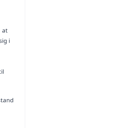
 at
ig i
il
stand