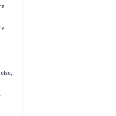
re
re
else,
e
.