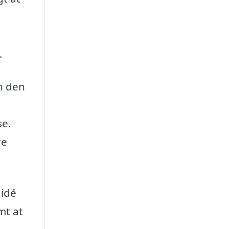
.
n den
se.
re
 idé
mt at