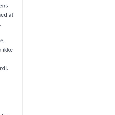
gens
med at
.
e,
n ikke
rdi.