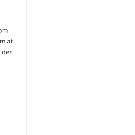
dom
om at
, der