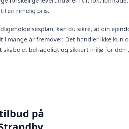
e forskellige leverandører i dit lokalområde.
il en rimelig pris.
edligeholdelsesplan, kan du sikre, at din ejen
lt i mange år fremover. Det handler ikke kun 
 skabe et behageligt og sikkert miljø for dem
tilbud på
 Strandby