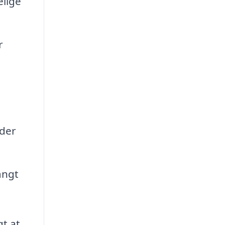
lige
r
 der
angt
gt at