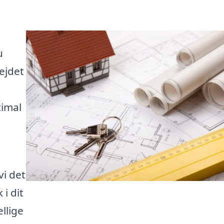
u
ejdet
timal
vi det
 i dit
llige