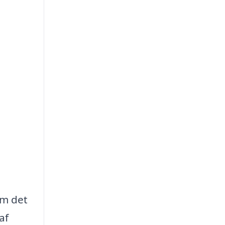
om det
af