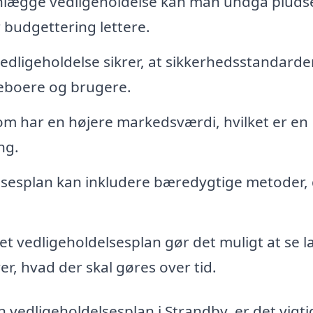
nlægge vedligeholdelse kan man undgå pludse
r budgettering lettere.
dligeholdelse sikrer, at sikkerhedsstandarde
beboere og brugere.
om har en højere markedsværdi, hvilket er en
ng.
lsesplan kan inkludere bæredygtige metoder,
et vedligeholdelsesplan gør det muligt at se l
ver, hvad der skal gøres over tid.
n vedligeholdelsesplan i Strandby, er det vigti