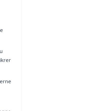
de
du
ikrer
verne