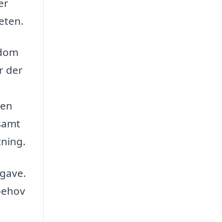
er
eten.
ndom
r der
men
 samt
tning.
pgave.
behov