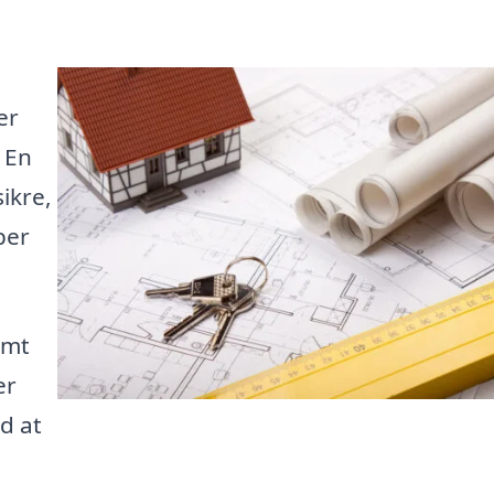
er
. En
ikre,
ber
emt
er
d at