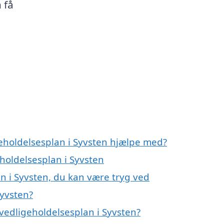
 få
geholdelsesplan i Syvsten hjælpe med?
eholdelsesplan i Syvsten
n i Syvsten, du kan være tryg ved
Syvsten?
vedligeholdelsesplan i Syvsten?