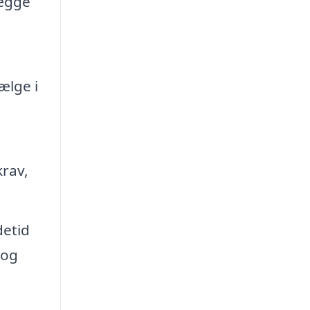
lægge
ælge i
krav,
detid
 og