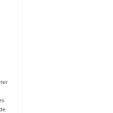
eter
es
 de