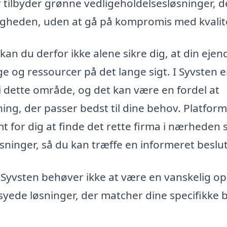
 tilbyder grønne vedligeholdelsesløsninger, d
tigheden, uden at gå på kompromis med kvalit
an du derfor ikke alene sikre dig, at din eje
e og ressourcer på det lange sigt. I Syvsten e
g i dette område, og det kan være en fordel at
sning, der passer bedst til dine behov. Platfor
t for dig at finde det rette firma i nærheden
 løsninger, så du kan træffe en informeret beslu
i Syvsten behøver ikke at være en vanskelig o
yede løsninger, der matcher dine specifikke 