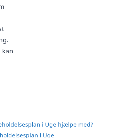
om
at
ng.
u kan
geholdelsesplan i Uge hjælpe med?
eholdelsesplan i Uge