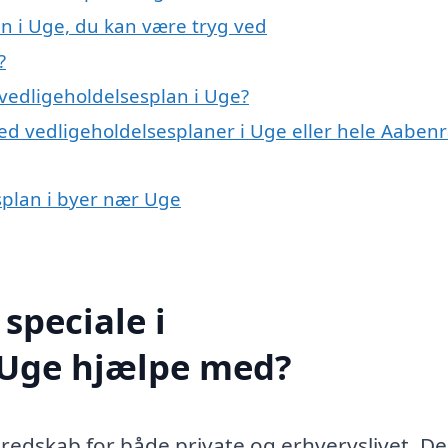
an i Uge, du kan være tryg ved
?
vedligeholdelsesplan i Uge?
ed vedligeholdelsesplaner i Uge eller hele Aaben
esplan i byer nær Uge
speciale i
i Uge hjælpe med?
 redskab for både private og erhvervslivet. D