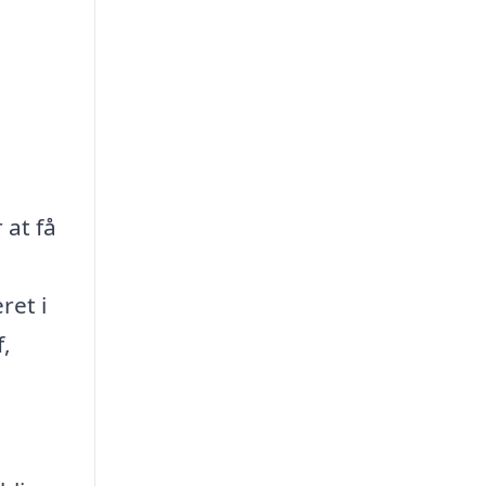
 at få
ret i
f,