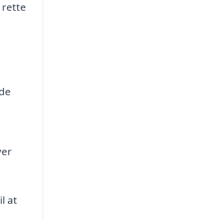
 rette
nde
ver
l at