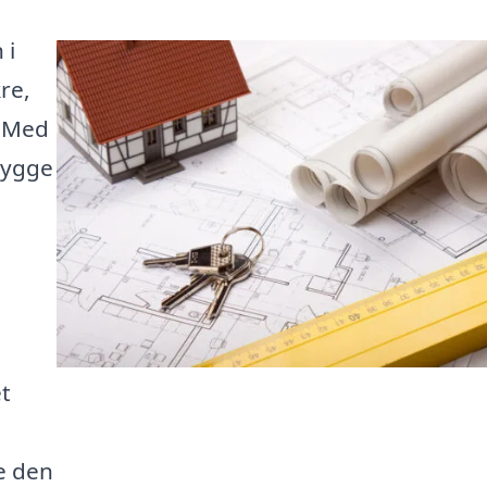
 i
re,
. Med
bygge
et
e den