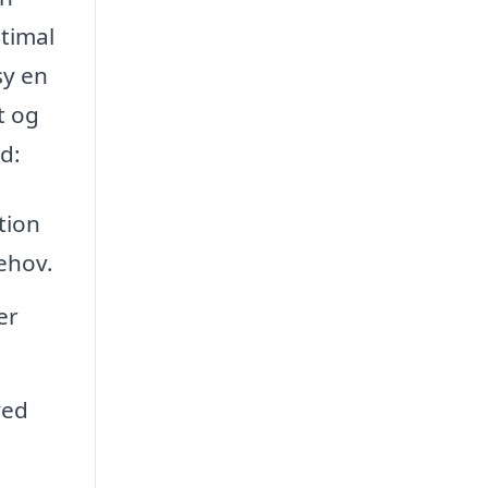
ptimal
sy en
t og
d:
tion
ehov.
er
ved