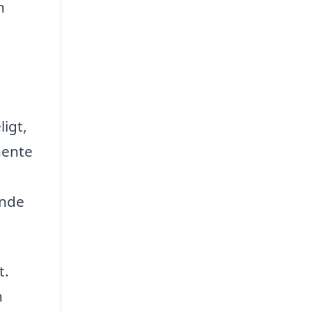
n
ligt,
hente
inde
t.
n