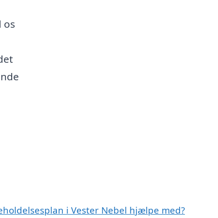
d os
det
inde
geholdelsesplan i Vester Nebel hjælpe med?