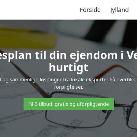
Forside
Jylland
splan til din ejendom i 
hurtigt
bel og sammenlign løsninger fra lokale eksperter. Få overbli
forpligtelser.
Få 3 tilbud, gratis og uforpligtende