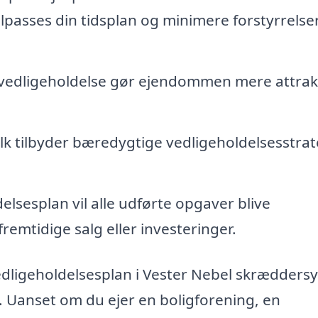
lpasses din tidsplan og minimere forstyrrelser
edligeholdelse gør ejendommen mere attrak
k tilbyder bæredygtige vedligeholdelsesstrate
lsesplan vil alle udførte opgaver blive
remtidige salg eller investeringer.
edligeholdelsesplan i Vester Nebel skræddersy
v. Uanset om du ejer en boligforening, en