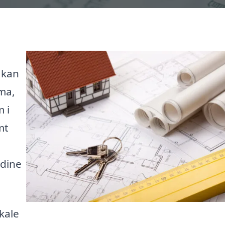
 kan
rma,
 i
mt
 dine
okale