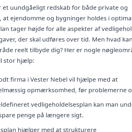
r et uundgåeligt redskab for både private og
re, at ejendomme og bygninger holdes i optima
lan tager højde for alle aspekter af vedligeho
pgaver, der skal udføres over tid. Men hvad kan
råde reelt tilbyde dig? Her er nogle nøgleomr
 stor hjælp:
odt firma i Vester Nebel vil hjælpe med at
egelmæssig opmærksomhed, før problemerne o
defineret vedligeholdelsesplan kan man un
spare penge på længere sigt.
splan hjælper med at strukturere