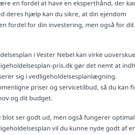
 være en fordel at have en eksperthånd, der ka
d deres hjælp kan du sikre, at din ejendom
 en fordel for din investering, men også for dit
oldelsesplan i Vester Nebel kan virke uoverskue
ligeholdelsesplan-pris.dk gør det nemt at ind
liserer sig i vedligeholdelsesplanlægning.
menligne priser og servicetilbud, så du kan f
hov og dit budget.
e blot ser godt ud, men også fungerer optimal
igeholdelsesplan vil du kunne nyde godt af e