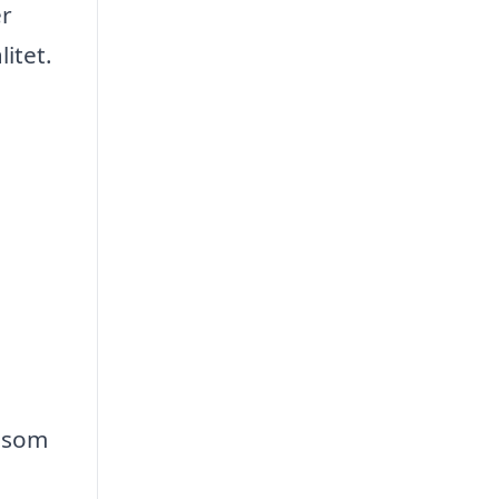
er
itet.
r som