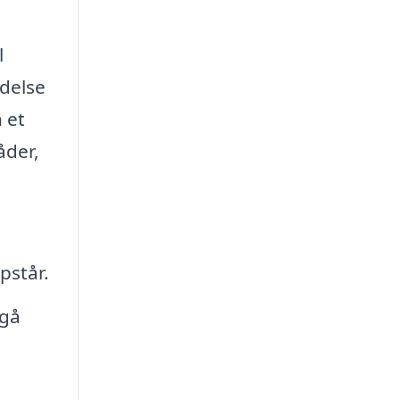
l
ldelse
 et
åder,
pstår.
dgå