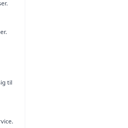
er.
er.
g til
,
vice.