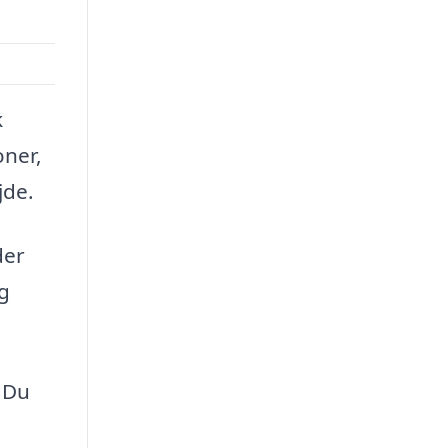
k
oner,
jde.
der
g
. Du