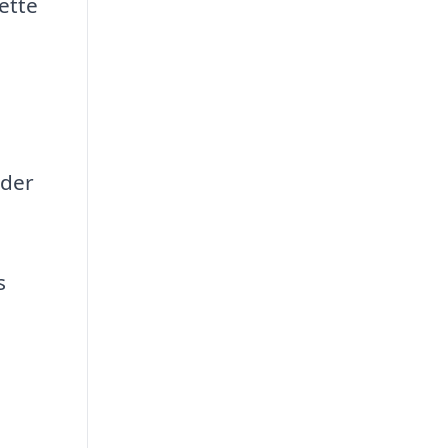
ette
rder
s