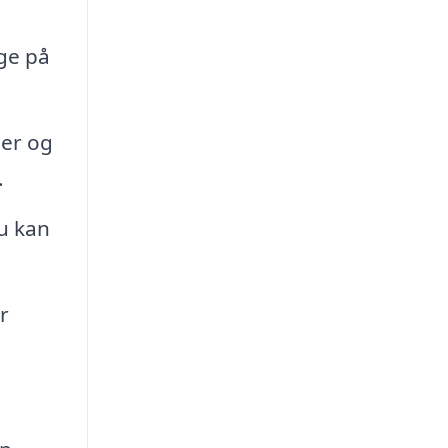
age på
er og
.
u kan
r