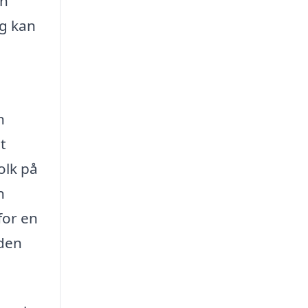
en
ig kan
n
t
olk på
n
for en
 den