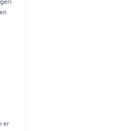
ggeri
 en
n er