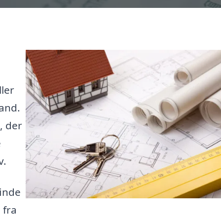
ller
tand.
, der
e
v.
finde
 fra