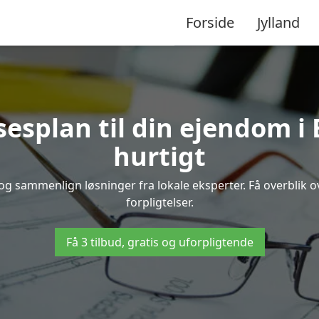
Forside
Jylland
sesplan til din ejendom i 
hurtigt
up og sammenlign løsninger fra lokale eksperter. Få overblik
forpligtelser.
Få 3 tilbud, gratis og uforpligtende