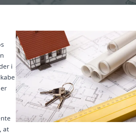
os
en
er i
skabe
der
ente
, at