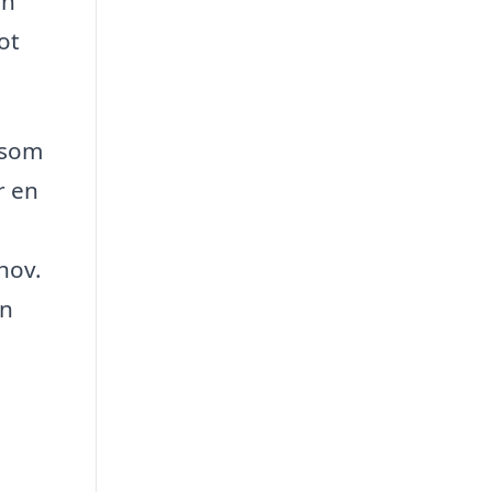
en
ot
e som
r en
hov.
en