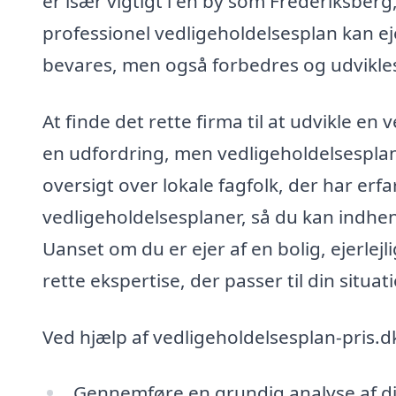
er især vigtigt i en by som Frederiksber
professionel vedligeholdelsesplan kan ej
bevares, men også forbedres og udvikles 
At finde det rette firma til at udvikle e
en udfordring, men vedligeholdelsesplan
oversigt over lokale fagfolk, der har erf
vedligeholdelsesplaner, så du kan indhent
Uanset om du er ejer af en bolig, ejerlej
rette ekspertise, der passer til din situat
Ved hjælp af vedligeholdelsesplan-pris.dk 
Gennemføre en grundig analyse af d