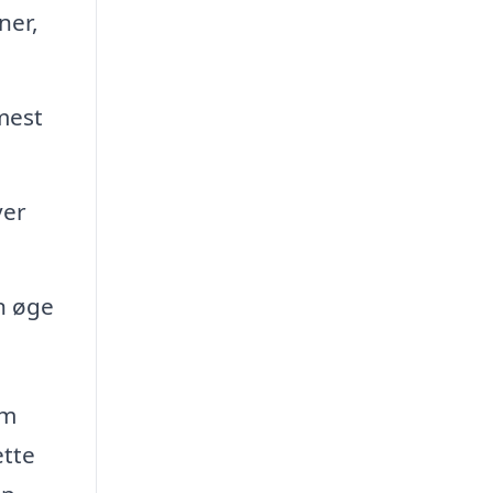
ner,
 mest
ver
n øge
om
ette