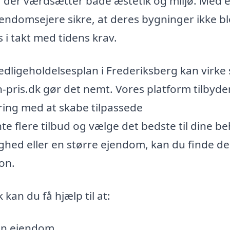
g, der værdsætter både æstetik og miljø. Med 
endomsejere sikre, at deres bygninger ikke bl
i takt med tidens krav.
n vedligeholdelsesplan i Frederiksberg kan virk
-pris.dk gør det nemt. Vores platform tilbyde
aring med at skabe tilpassede
e flere tilbud og vælge det bedste til dine be
lighed eller en større ejendom, kan du finde d
ion.
kan du få hjælp til at:
in ejendom.