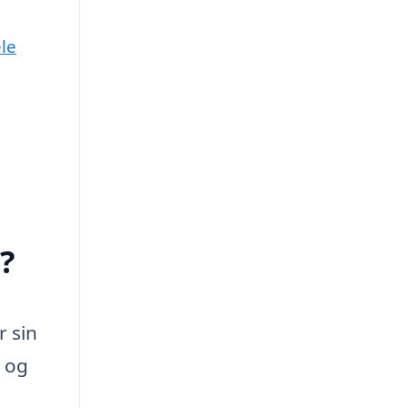
le
?
r sin
i og