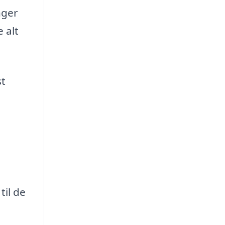
nger
 alt
st
til de