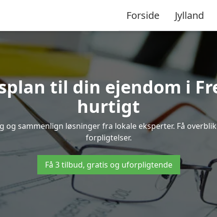
Forside
Jylland
splan til din ejendom i F
hurtigt
erg og sammenlign løsninger fra lokale eksperter. Få overbl
forpligtelser.
Få 3 tilbud, gratis og uforpligtende