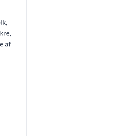
lk,
ikre,
e af