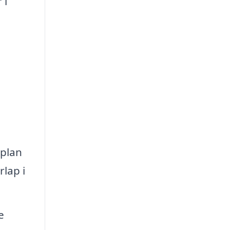
 i
splan
rlap i
e