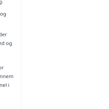
g.
 og
der
hed og
or
Gennem
el i