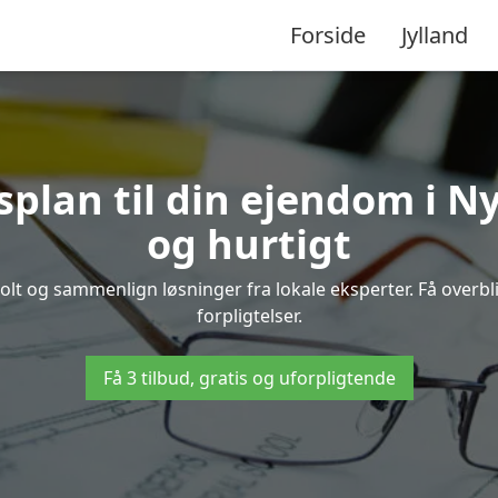
Forside
Jylland
esplan til din ejendom i 
og hurtigt
olt og sammenlign løsninger fra lokale eksperter. Få overb
forpligtelser.
Få 3 tilbud, gratis og uforpligtende