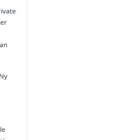
rivate
der
kan
 Ny
le