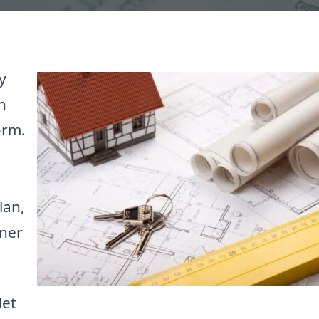
y
n
orm.
lan,
oner
det