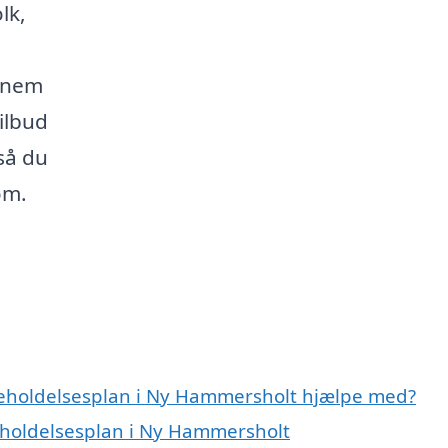
lk,
nnem
ilbud
 så du
om.
igeholdelsesplan i Ny Hammersholt hjælpe med?
geholdelsesplan i Ny Hammersholt