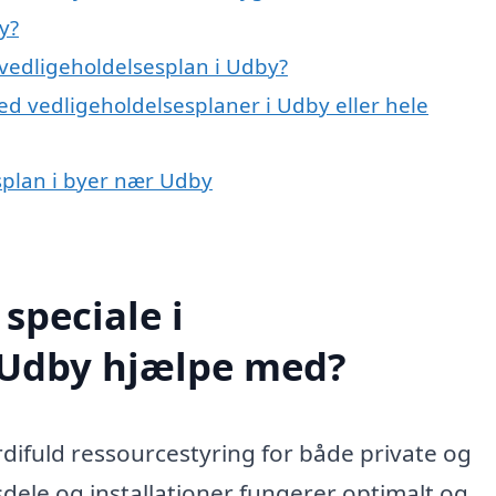
y?
vedligeholdelsesplan i Udby?
ed vedligeholdelsesplaner i Udby eller hele
esplan i byer nær Udby
speciale i
i Udby hjælpe med?
difuld ressourcestyring for både private og
gsdele og installationer fungerer optimalt og