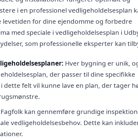
vestere i en professionel vedligeholdelsesplan 
e levetiden for dine ejendomme og forbedre
rma med speciale i vedligeholdelsesplan i Udb
delser, som professionelle eksperter kan tilb
ligeholdelsesplaner:
Hver bygning er unik, o
geholdelsesplan, der passer til dine specifikke
 dette felt vil kunne lave en plan, der tager h
brugsmønstre.
Fagfolk kan gennemføre grundige inspektion
okale vedligeholdelsesbehov. Dette kan inkluder
lationer.