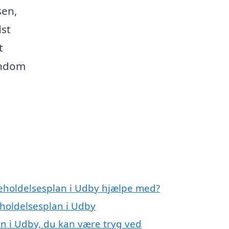
sen,
dst
t
endom
geholdelsesplan i Udby hjælpe med?
eholdelsesplan i Udby
an i Udby, du kan være tryg ved