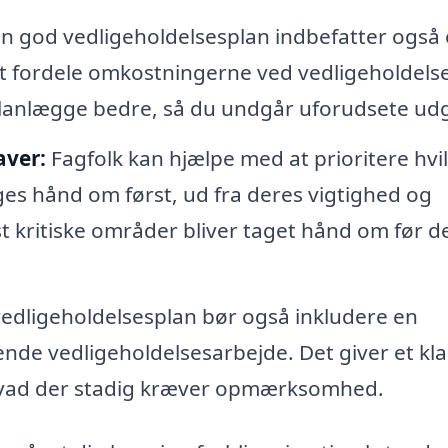
n god vedligeholdelsesplan indbefatter også
at fordele omkostningerne ved vedligeholdels
planlægge bedre, så du undgår uforudsete udgi
aver:
Fagfolk kan hjælpe med at prioritere hvi
ges hånd om først, ud fra deres vigtighed og
t kritiske områder bliver taget hånd om før d
edligeholdelsesplan bør også inkludere en
de vedligeholdelsesarbejde. Det giver et kla
g hvad der stadig kræver opmærksomhed.