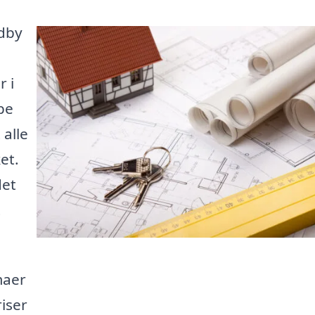
Udby
 i
pe
alle
et.
det
t
maer
iser