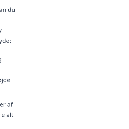
kan du
y
yde:
g
øjde
er af
e alt