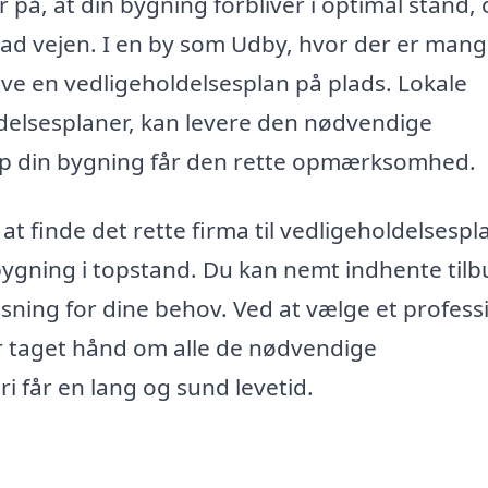
på, at din bygning forbliver i optimal stand, 
ad vejen. I en by som Udby, hvor der er man
ave en vedligeholdelsesplan på plads. Lokale
oldelsesplaner, kan levere den nødvendige
etop din bygning får den rette opmærksomhed.
t finde det rette firma til vedligeholdelsespla
 bygning i topstand. Du kan nemt indhente tilb
øsning for dine behov. Ved at vælge et profess
er taget hånd om alle de nødvendige
i får en lang og sund levetid.