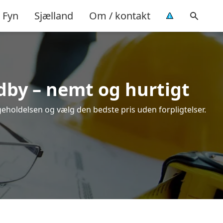
Fyn
Sjælland
Om / kontakt
Udby – nemt og hurtigt
igeholdelsen og vælg den bedste pris uden forpligtelser.