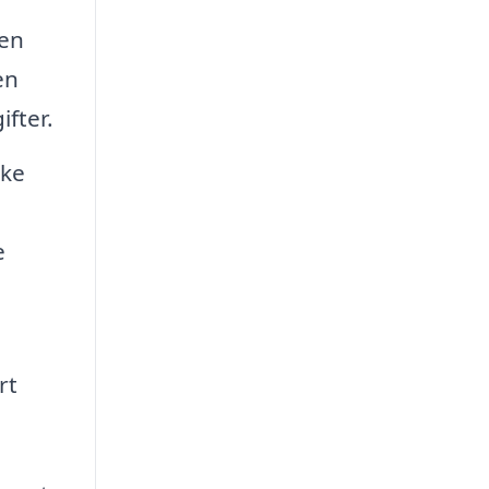
 en
en
fter.
lke
e
rt