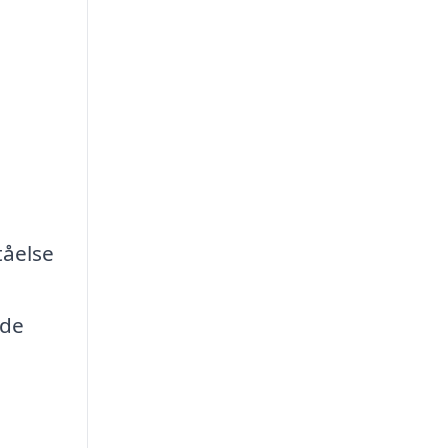
tåelse
 de