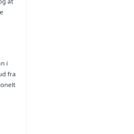
og at
ge
n i
ud fra
ionelt