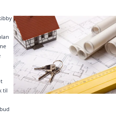
kibby
plan
ine
e
et
 til
lbud