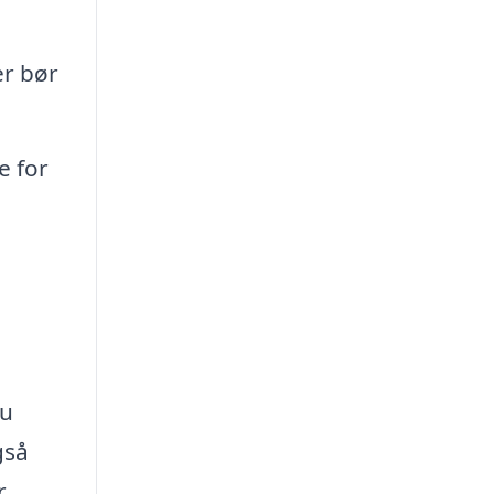
er bør
e for
du
gså
r