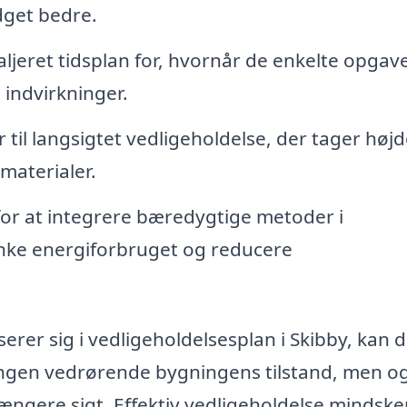
dget bedre.
ljeret tidsplan for, hvornår de enkelte opgav
 indvirkninger.
til langsigtet vedligeholdelse, der tager højd
materialer.
or at integrere bæredygtige metoder i
nke energiforbruget og reducere
serer sig i vedligeholdelsesplan i Skibby, kan 
vningen vedrørende bygningens tilstand, men o
ngere sigt. Effektiv vedligeholdelse mindske