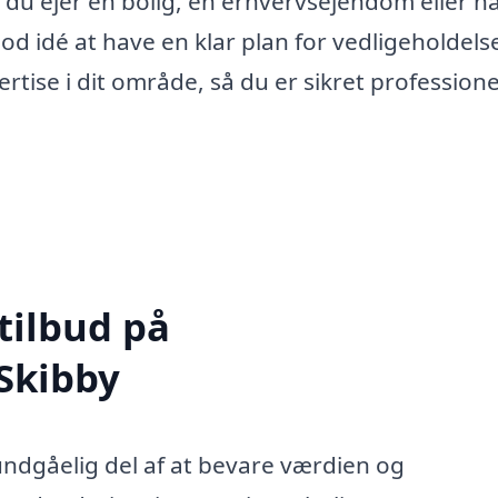
 du ejer en bolig, en erhvervsejendom eller h
od idé at have en klar plan for vedligeholdels
ertise i dit område, så du er sikret professione
tilbud på
 Skibby
undgåelig del af at bevare værdien og