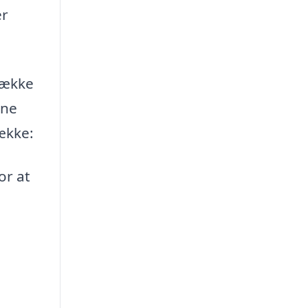
er
række
ine
ække:
or at