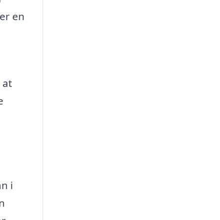
 er en
 at
e
n i
en