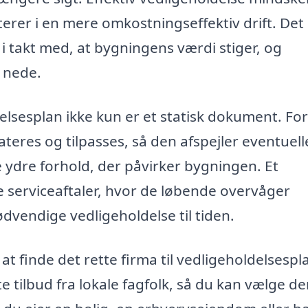
terer i en mere omkostningseffektiv drift. Det
ge i takt med, at bygningens værdi stiger, og
 nede.
delsesplan ikke kun er et statisk dokument. For
teres og tilpasses, så den afspejler eventuell
e ydre forhold, der påvirker bygningen. Et
de serviceaftaler, hvor de løbende overvåger
dvendige vedligeholdelse til tiden.
t finde det rette firma til vedligeholdelsespla
te tilbud fra lokale fagfolk, så du kan vælge d