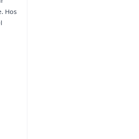
ar
e. Hos
l