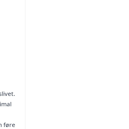
livet.
timal
n føre