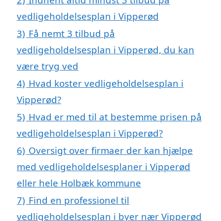
vedligeholdelsesplan i Vipperød
3)
Få nemt 3 tilbud på
vedligeholdelsesplan i Vipperød, du kan
være tryg ved
4)
Hvad koster vedligeholdelsesplan i
Vipperød?
5)
Hvad er med til at bestemme prisen på
vedligeholdelsesplan i Vipperød?
6)
Oversigt over firmaer der kan hjælpe
med vedligeholdelsesplaner i Vipperød
eller hele Holbæk kommune
7)
Find en professionel til
vedligeholdelsesplan i byer nær Vipperød